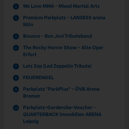
We Love MMA - Mixed Martial Arts
3
Premium Parkplatz - LANXESS arena
4
Köln
Bounce - Bon Jovi Tributeband
5
The Rocky Horror Show - Alte Oper
6
Erfurt
Letz Zep (Led Zeppelin Tribute)
7
FEUERENGEL
8
Parkplatz "ParkPlus" - ÖVB Arena
9
Bremen
Parkplatz-Garderobe-Voucher -
10
QUARTERBACK Immobilien ARENA
Leipzig