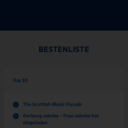
BESTENLISTE
Top 10
The Scottish Music Parade
1
Gerburg Jahnke - Frau Jahnke hat
2
eingeladen