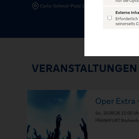
nur die Opti
Carlo-Schmid-Platz 1, 60325 Frankfurt
Externe Inha
Erforderlich
seinerseits 
VERANSTALTUNGEN
Oper Extra 
So., 20.09.26 11:00 Uh
FRANKFURT Bockenhe