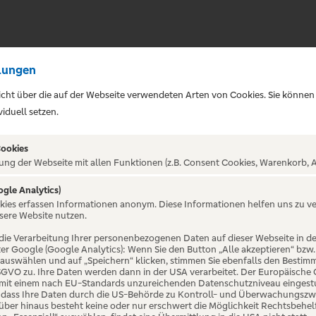
lungen
sicht über die auf der Webseite verwendeten Arten von Cookies. Sie können
iduell setzen.
Cookies
ung der Webseite mit allen Funktionen (z.B. Consent Cookies, Warenkorb, A
ogle Analytics)
okies erfassen Informationen anonym. Diese Informationen helfen uns zu v
er Depot
sere Website nutzen.
die Verarbeitung Ihrer personenbezogenen Daten auf dieser Webseite in 
er Google (Google Analytics): Wenn Sie den Button „Alle akzeptieren“ bzw.
“ auswählen und auf „Speichern“ klicken, stimmen Sie ebenfalls den Bestim
 DSGVO zu. Ihre Daten werden dann in der USA verarbeitet. Der Europäische
 mit einem nach EU-Standards unzureichenden Datenschutzniveau eingestuf
, dass Ihre Daten durch die US-Behörde zu Kontroll- und Überwachungszw
ber hinaus besteht keine oder nur erschwert die Möglichkeit Rechtsbehelf 