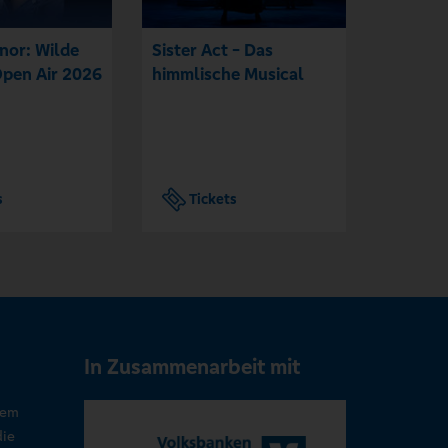
nor: Wilde
Sister Act - Das
Uriah H
Open Air 2026
himmlische Musical
s
Tickets
Tic
In Zusammenarbeit mit
rem
die