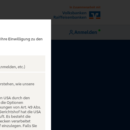
Anmelden
 Ihre Einwilligung zu den
nmelden, etc.)
erstehen, wie unsere
den USA durch den
 die Optionen
mungen von Art. 49 Abs.
 Gerichtshof hat die USA
t. Es besteht die
ecken verarbeitet
einzulegen. Falls Sie