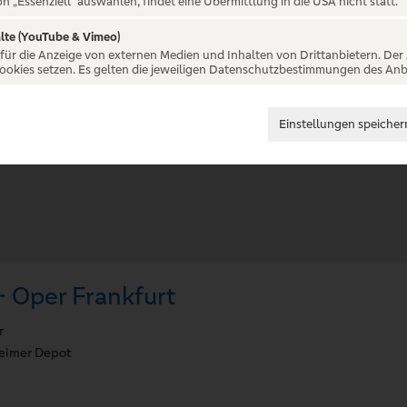
on „Essenziell“ auswählen, findet eine Übermittlung in die USA nicht statt.
lte (YouTube & Vimeo)
 für die Anzeige von externen Medien und Inhalten von Drittanbietern. Der
Cookies setzen. Es gelten die jeweiligen Datenschutzbestimmungen des Anb
Einstellungen speicher
- Oper Frankfurt
r
imer Depot