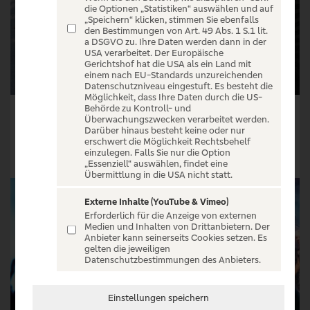
die Optionen „Statistiken“ auswählen und auf
„Speichern“ klicken, stimmen Sie ebenfalls
den Bestimmungen von Art. 49 Abs. 1 S.1 lit.
a DSGVO zu. Ihre Daten werden dann in der
USA verarbeitet. Der Europäische
Gerichtshof hat die USA als ein Land mit
einem nach EU-Standards unzureichenden
Datenschutzniveau eingestuft. Es besteht die
Möglichkeit, dass Ihre Daten durch die US-
Behörde zu Kontroll- und
Running City Tours Leipzig
Black Label Society - UK / EU TOUR 2026
Überwachungszwecken verarbeitet werden.
Darüber hinaus besteht keine oder nur
Tickets ab € 49,39
Tickets ab € 60,40
erschwert die Möglichkeit Rechtsbehelf
einzulegen. Falls Sie nur die Option
Tickets
Tickets
„Essenziell“ auswählen, findet eine
Übermittlung in die USA nicht statt.
Externe Inhalte (YouTube & Vimeo)
Erforderlich für die Anzeige von externen
Medien und Inhalten von Drittanbietern. Der
Anbieter kann seinerseits Cookies setzen. Es
gelten die jeweiligen
Datenschutzbestimmungen des Anbieters.
Einstellungen speichern