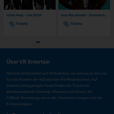
Uriah Heep - Live 2026
Amy Macdonald - Sommershows 2026
Tickets
Tickets
Über VR Entertain
Herzlich willkommen auf VR Entertain, ein exklusiver Service
für alle Kunden der Volksbanken Raiffeisenbanken. Auf
unserem einzigartigen Portal finden Sie Tickets für
atemberaubende Konzerte, Musicals und Shows, die
Fußball-Bundesliga sowie die Champions League und die
Europa League.