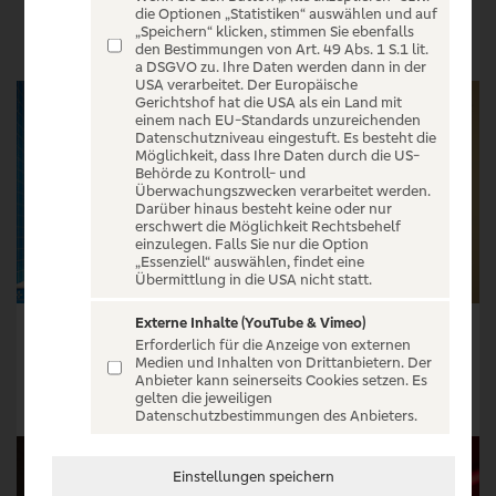
VERANSTALTUNGEN
die Optionen „Statistiken“ auswählen und auf
„Speichern“ klicken, stimmen Sie ebenfalls
den Bestimmungen von Art. 49 Abs. 1 S.1 lit.
a DSGVO zu. Ihre Daten werden dann in der
USA verarbeitet. Der Europäische
Gerichtshof hat die USA als ein Land mit
einem nach EU-Standards unzureichenden
Datenschutzniveau eingestuft. Es besteht die
Möglichkeit, dass Ihre Daten durch die US-
Behörde zu Kontroll- und
Überwachungszwecken verarbeitet werden.
Darüber hinaus besteht keine oder nur
erschwert die Möglichkeit Rechtsbehelf
einzulegen. Falls Sie nur die Option
„Essenziell“ auswählen, findet eine
Übermittlung in die USA nicht statt.
Externe Inhalte (YouTube & Vimeo)
Loriot - Der große Loriot-Abend
Luciano - 3 Tenöre feiern eine Legende
Erforderlich für die Anzeige von externen
Medien und Inhalten von Drittanbietern. Der
Tickets ab € 49,50
Tickets ab € 60,35
Anbieter kann seinerseits Cookies setzen. Es
gelten die jeweiligen
Tickets
Tickets
Datenschutzbestimmungen des Anbieters.
Einstellungen speichern