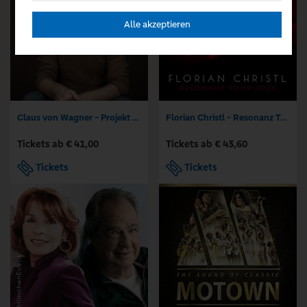
Alle akzeptieren
Claus von Wagner - Projekt Equilibrium
Florian Christl - Resonanz Tour 2026
Tickets ab € 41,00
Tickets ab € 43,60
Tickets
Tickets