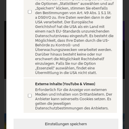
VERANSTALTUNGEN
die Optionen „Statistiken“ auswählen und auf
„Speichern“ klicken, stimmen Sie ebenfalls
den Bestimmungen von Art. 49 Abs. 1 S.1 lit.
a DSGVO zu. Ihre Daten werden dann in der
USA verarbeitet. Der Europäische
Gerichtshof hat die USA als ein Land mit
einem nach EU-Standards unzureichenden
Datenschutzniveau eingestuft. Es besteht die
Möglichkeit, dass Ihre Daten durch die US-
Behörde zu Kontroll- und
Überwachungszwecken verarbeitet werden.
Darüber hinaus besteht keine oder nur
erschwert die Möglichkeit Rechtsbehelf
einzulegen. Falls Sie nur die Option
„Essenziell“ auswählen, findet eine
Übermittlung in die USA nicht statt.
Externe Inhalte (YouTube & Vimeo)
Baby Keem - The Ca$ino Tour
GeoGuessr World Championship
Erforderlich für die Anzeige von externen
Medien und Inhalten von Drittanbietern. Der
Tickets ab € 71,25
Tickets ab € 203,00
Anbieter kann seinerseits Cookies setzen. Es
gelten die jeweiligen
Tickets
Tickets
Datenschutzbestimmungen des Anbieters.
Einstellungen speichern