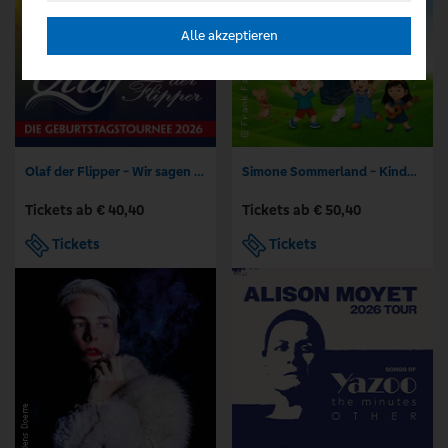
Alle akzeptieren
Olaf der Flipper - Wir sagen Dankeschön! 80 Jahre - Die Geburtstagstournee 2026
Simone Sommerland - Kinder-Mitmach-Konzert
Tickets ab € 40,40
Tickets ab € 50,40
Tickets
Tickets