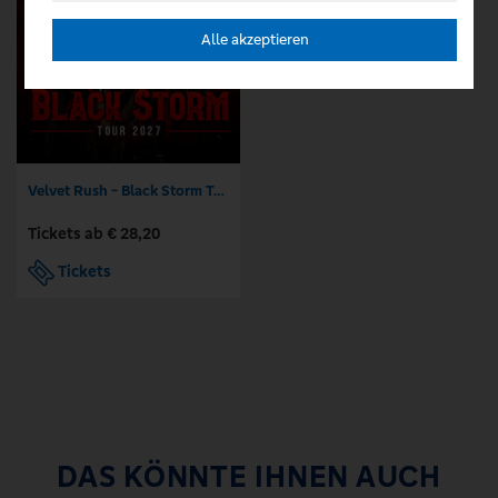
Alle akzeptieren
Velvet Rush - Black Storm Tour 2027
Tickets ab € 28,20
Tickets
DAS KÖNNTE IHNEN AUCH