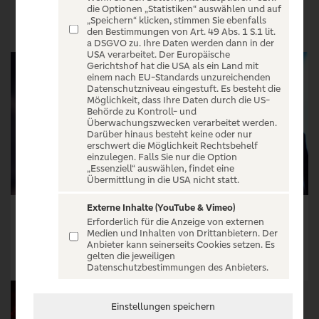
VERANSTALTUNGEN
die Optionen „Statistiken“ auswählen und auf
„Speichern“ klicken, stimmen Sie ebenfalls
den Bestimmungen von Art. 49 Abs. 1 S.1 lit.
a DSGVO zu. Ihre Daten werden dann in der
USA verarbeitet. Der Europäische
Gerichtshof hat die USA als ein Land mit
einem nach EU-Standards unzureichenden
Datenschutzniveau eingestuft. Es besteht die
Möglichkeit, dass Ihre Daten durch die US-
Behörde zu Kontroll- und
Überwachungszwecken verarbeitet werden.
Darüber hinaus besteht keine oder nur
erschwert die Möglichkeit Rechtsbehelf
einzulegen. Falls Sie nur die Option
„Essenziell“ auswählen, findet eine
Übermittlung in die USA nicht statt.
Externe Inhalte (YouTube & Vimeo)
Franck Carducci & The Fantastic Squad
Connor Selby
Erforderlich für die Anzeige von externen
Medien und Inhalten von Drittanbietern. Der
Tickets ab € 21,60
Tickets ab € 24,35
Anbieter kann seinerseits Cookies setzen. Es
gelten die jeweiligen
Tickets
Tickets
Datenschutzbestimmungen des Anbieters.
Einstellungen speichern