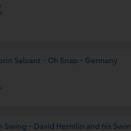
r
Z
orin Salvant - Oh Snap - Germany
r
en
n Swing - David Hermlin and his Swi