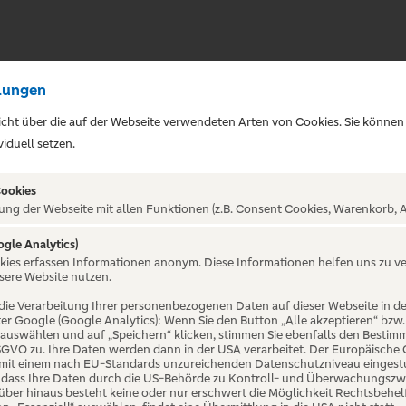
lungen
sicht über die auf der Webseite verwendeten Arten von Cookies. Sie können
iduell setzen.
Cookies
ung der Webseite mit allen Funktionen (z.B. Consent Cookies, Warenkorb, A
ogle Analytics)
okies erfassen Informationen anonym. Diese Informationen helfen uns zu v
s
sere Website nutzen.
die Verarbeitung Ihrer personenbezogenen Daten auf dieser Webseite in 
er Google (Google Analytics): Wenn Sie den Button „Alle akzeptieren“ bzw.
“ auswählen und auf „Speichern“ klicken, stimmen Sie ebenfalls den Bestim
 DSGVO zu. Ihre Daten werden dann in der USA verarbeitet. Der Europäische
 mit einem nach EU-Standards unzureichenden Datenschutzniveau eingestuf
, dass Ihre Daten durch die US-Behörde zu Kontroll- und Überwachungszw
ber hinaus besteht keine oder nur erschwert die Möglichkeit Rechtsbehelf 