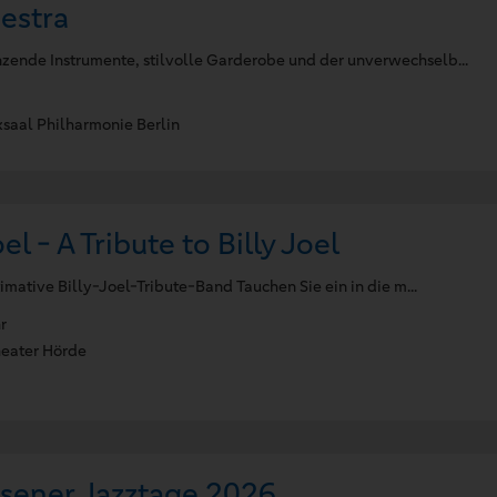
estra
zende Instrumente, stilvolle Garderobe und der unverwechselb...
aal Philharmonie Berlin
el - A Tribute to Billy Joel
timative Billy-Joel-Tribute-Band Tauchen Sie ein in die m...
r
ater Hörde
usener Jazztage 2026