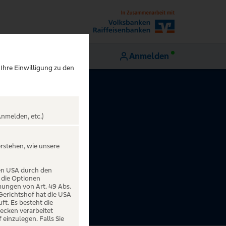
Anmelden
 Ihre Einwilligung zu den
nmelden, etc.)
erstehen, wie unsere
den USA durch den
 die Optionen
mungen von Art. 49 Abs.
 Gerichtshof hat die USA
t. Es besteht die
ecken verarbeitet
einzulegen. Falls Sie