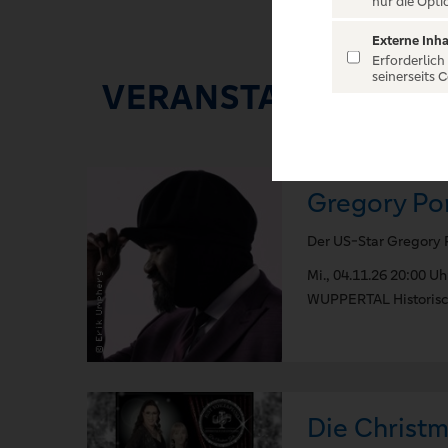
nur die Opti
Externe Inha
Erforderlich
seinerseits 
VERANSTALTUNGEN
Gregory Po
Der US-Star Gregory P
Mi., 04.11.26 20:00 Uh
WUPPERTAL Historisc
Die Christm