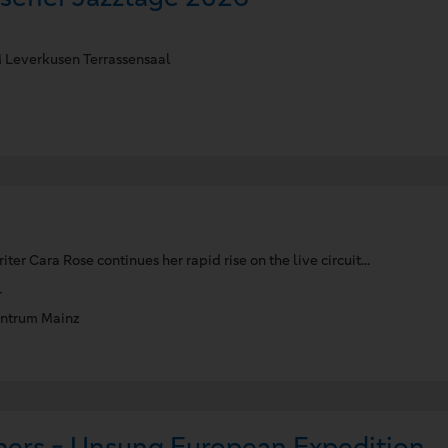
everkusen Terrassensaal
ter Cara Rose continues her rapid rise on the live circuit...
r
entrum Mainz
hers - Unsung European Expedition