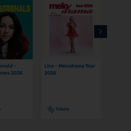
onald -
Lina - Melodrama Tour
Mark Fo
ows 2026
2026
Shows 
s
Tickets
Tic