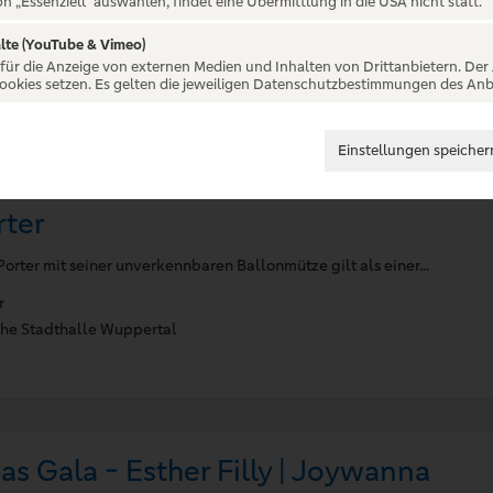
on „Essenziell“ auswählen, findet eine Übermittlung in die USA nicht statt.
lte (YouTube & Vimeo)
 für die Anzeige von externen Medien und Inhalten von Drittanbietern. Der
Cookies setzen. Es gelten die jeweiligen Datenschutzbestimmungen des Anb
Einstellungen speicher
rter
orter mit seiner unverkennbaren Ballonmütze gilt als einer...
r
he Stadthalle Wuppertal
as Gala - Esther Filly | Joywanna