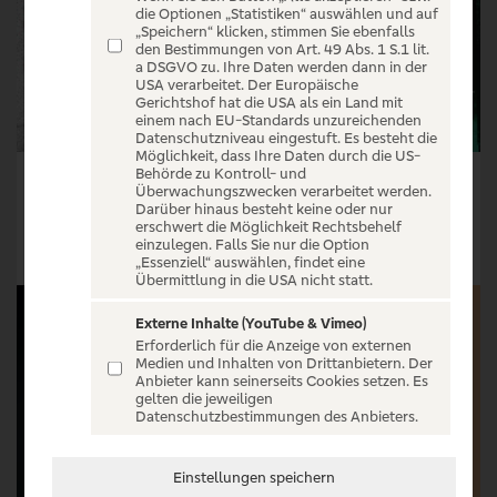
die Optionen „Statistiken“ auswählen und auf
„Speichern“ klicken, stimmen Sie ebenfalls
den Bestimmungen von Art. 49 Abs. 1 S.1 lit.
a DSGVO zu. Ihre Daten werden dann in der
USA verarbeitet. Der Europäische
Gerichtshof hat die USA als ein Land mit
einem nach EU-Standards unzureichenden
Datenschutzniveau eingestuft. Es besteht die
Möglichkeit, dass Ihre Daten durch die US-
Behörde zu Kontroll- und
Wrestling: wXw Shortcut to the Top 2026
GZUZ - ZUSATZ TOUR 2026
Überwachungszwecken verarbeitet werden.
Darüber hinaus besteht keine oder nur
Tickets ab € 50,55
Tickets ab € 60,40
erschwert die Möglichkeit Rechtsbehelf
einzulegen. Falls Sie nur die Option
Tickets
Tickets
„Essenziell“ auswählen, findet eine
Übermittlung in die USA nicht statt.
Externe Inhalte (YouTube & Vimeo)
Erforderlich für die Anzeige von externen
Medien und Inhalten von Drittanbietern. Der
Anbieter kann seinerseits Cookies setzen. Es
gelten die jeweiligen
Datenschutzbestimmungen des Anbieters.
Einstellungen speichern