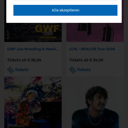
Alle akzeptieren
GWF Live Wrestling in Hamburg
LUIS - REAL!VE Tour 2026
Tickets ab € 38,04
Tickets ab € 34,00
Tickets
Tickets