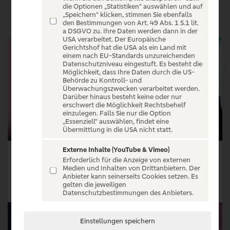
VERANSTALTUNGEN
die Optionen „Statistiken“ auswählen und auf
„Speichern“ klicken, stimmen Sie ebenfalls
den Bestimmungen von Art. 49 Abs. 1 S.1 lit.
a DSGVO zu. Ihre Daten werden dann in der
USA verarbeitet. Der Europäische
Gerichtshof hat die USA als ein Land mit
einem nach EU-Standards unzureichenden
Datenschutzniveau eingestuft. Es besteht die
Möglichkeit, dass Ihre Daten durch die US-
Behörde zu Kontroll- und
Überwachungszwecken verarbeitet werden.
Darüber hinaus besteht keine oder nur
erschwert die Möglichkeit Rechtsbehelf
einzulegen. Falls Sie nur die Option
„Essenziell“ auswählen, findet eine
Übermittlung in die USA nicht statt.
Externe Inhalte (YouTube & Vimeo)
VEGA - Tour 2026
Boris Grebenshchikov
Erforderlich für die Anzeige von externen
Medien und Inhalten von Drittanbietern. Der
Tickets ab € 44,40
Tickets ab € 77,05
Anbieter kann seinerseits Cookies setzen. Es
gelten die jeweiligen
Tickets
Tickets
Datenschutzbestimmungen des Anbieters.
Einstellungen speichern