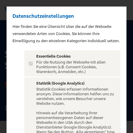
Datenschutzeinstellungen
Men
Hier finden Sie eine Übersicht über die auf der Webseite
verwendeten Arten von Cookies. Sie können Ihre
ZURÜCK ZUR STARTSEITE
Einwilligung zu den einzelnen Kategorien individuell setzen.
Stage Apollo Theater
Essentielle Cookies
Stuttgart
Für die Nutzung der Webseite mit allen
Funktionen (z.B. Consent Cookies,
Warenkorb, Anmelden, etc.)
STUTTGART
Statistik (Google Analytics)
Statistik Cookies erfassen Informationen
anonym. Diese Informationen helfen uns zu
verstehen, wie unsere Besucher unsere
Website nutzen.
Plieningerstr. 102, 70567 Stuttgart
Hinweis auf die Verarbeitung Ihrer
personenbezogenen Daten auf dieser
Webseite in den USA durch den
Dienstanbieter Google (Google Analytics):
Wenn Sie den Button „Alle akzeptieren“ bzw.