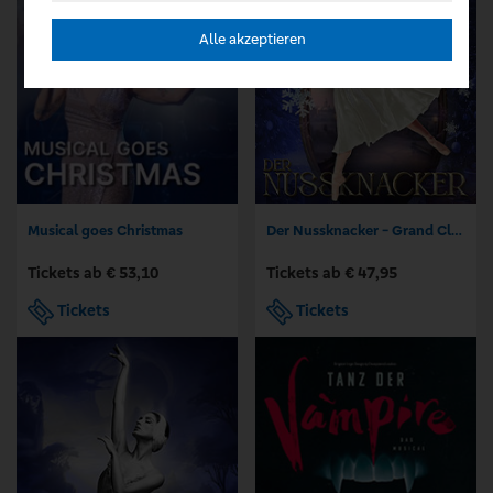
Alle akzeptieren
Musical goes Christmas
Der Nussknacker - Grand Classic Ballet - Die traditionelle Wintertournee
Tickets ab € 53,10
Tickets ab € 47,95
Tickets
Tickets