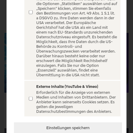
die Optionen „Statistiken“ auswählen und auf
„Speichern“ klicken, stimmen Sie ebenfalls
VERANSTALTUNGEN
den Bestimmungen von Art. 49 Abs. 1 S.1 lit.
a DSGVO zu. Ihre Daten werden dann in der
USA verarbeitet. Der Europäische
Gerichtshof hat die USA als ein Land mit
einem nach EU-Standards unzureichenden
Datenschutzniveau eingestuft. Es besteht die
Möglichkeit, dass Ihre Daten durch die US-
Behörde zu Kontroll- und
Überwachungszwecken verarbeitet werden.
Darüber hinaus besteht keine oder nur
erschwert die Möglichkeit Rechtsbehelf
einzulegen. Falls Sie nur die Option
„Essenziell“ auswählen, findet eine
Übermittlung in die USA nicht statt.
Externe Inhalte (YouTube & Vimeo)
Erforderlich für die Anzeige von externen
Medien und Inhalten von Drittanbietern. Der
Disneys DIE EISKÖNIGIN - Das Musical in Stuttgart
The Pioneer Late Night Briefing
Anbieter kann seinerseits Cookies setzen. Es
gelten die jeweiligen
Tickets ab € 72,49
Tickets ab € 39,50
Datenschutzbestimmungen des Anbieters.
Tickets
Tickets
Einstellungen speichern