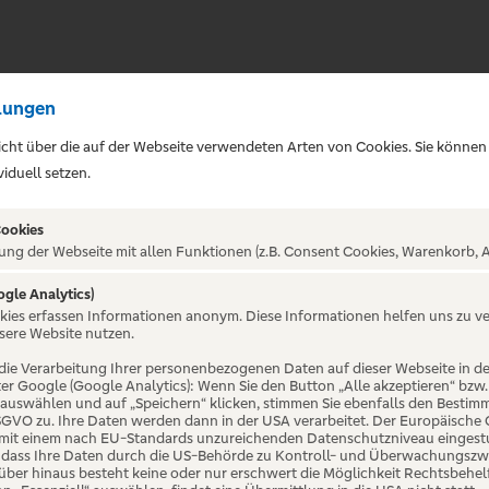
lungen
sicht über die auf der Webseite verwendeten Arten von Cookies. Sie können
iduell setzen.
Cookies
ung der Webseite mit allen Funktionen (z.B. Consent Cookies, Warenkorb, A
ogle Analytics)
ALTUNG NICHT GEFUNDE
okies erfassen Informationen anonym. Diese Informationen helfen uns zu v
sere Website nutzen.
die Verarbeitung Ihrer personenbezogenen Daten auf dieser Webseite in 
er Google (Google Analytics): Wenn Sie den Button „Alle akzeptieren“ bzw.
“ auswählen und auf „Speichern“ klicken, stimmen Sie ebenfalls den Bestim
 DSGVO zu. Ihre Daten werden dann in der USA verarbeitet. Der Europäische
 mit einem nach EU-Standards unzureichenden Datenschutzniveau eingestuf
, dass Ihre Daten durch die US-Behörde zu Kontroll- und Überwachungszw
ber hinaus besteht keine oder nur erschwert die Möglichkeit Rechtsbehelf 