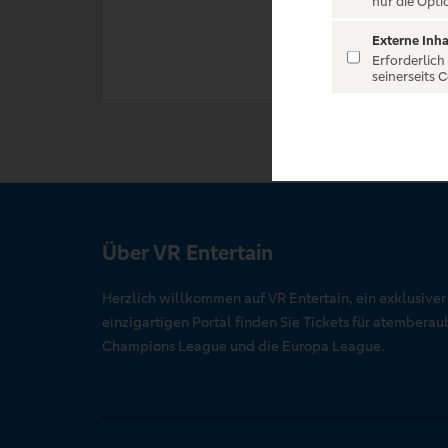
nur die Opti
Externe Inha
Erforderlich
seinerseits 
Über VR Entertain
Herzlich willkommen auf VR Entertain, ein exklusive
einzigartigen Portal finden Sie Tickets für atember
Champions League und die Europa League.