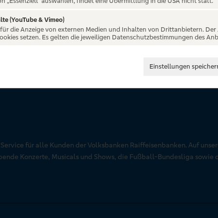
on „Essenziell“ auswählen, findet eine Übermittlung in die USA nicht statt.
lte (YouTube & Vimeo)
 für die Anzeige von externen Medien und Inhalten von Drittanbietern. Der
Cookies setzen. Es gelten die jeweiligen Datenschutzbestimmungen des Anb
Einstellungen speicher
r Service für alle Kunden der Volksbanken Raiffeisenbanken. Auf unse
aubende Konzerte, Musicals und Shows, die Fußball-Bundesliga sowie 