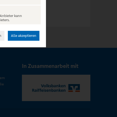
 Anbieter kann
ieters.
n
Alle akzeptieren
In Zusammenarbeit mit
rem
die