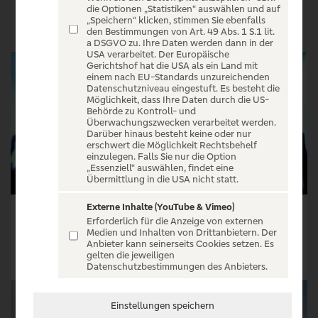
VERANSTALTUNGEN
die Optionen „Statistiken“ auswählen und auf
„Speichern“ klicken, stimmen Sie ebenfalls
den Bestimmungen von Art. 49 Abs. 1 S.1 lit.
a DSGVO zu. Ihre Daten werden dann in der
USA verarbeitet. Der Europäische
Gerichtshof hat die USA als ein Land mit
einem nach EU-Standards unzureichenden
Datenschutzniveau eingestuft. Es besteht die
Möglichkeit, dass Ihre Daten durch die US-
Behörde zu Kontroll- und
Überwachungszwecken verarbeitet werden.
Darüber hinaus besteht keine oder nur
erschwert die Möglichkeit Rechtsbehelf
einzulegen. Falls Sie nur die Option
„Essenziell“ auswählen, findet eine
Übermittlung in die USA nicht statt.
Externe Inhalte (YouTube & Vimeo)
Culk - Smogstar-Tour
Shacke One - Sternzeichen Boss Tour
Erforderlich für die Anzeige von externen
Medien und Inhalten von Drittanbietern. Der
Tickets ab € 22,70
Tickets ab € 36,49
Anbieter kann seinerseits Cookies setzen. Es
gelten die jeweiligen
Tickets
Tickets
Datenschutzbestimmungen des Anbieters.
Einstellungen speichern