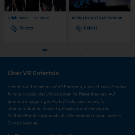
Uriah Heep - Live 2026
Moby | KUNSTRASEN bonn
Tickets
Tickets
Über VR Entertain
Herzlich willkommen auf VR Entertain, ein exklusiver Service
für alle Kunden der Volksbanken Raiffeisenbanken. Auf
unserem einzigartigen Portal finden Sie Tickets für
atemberaubende Konzerte, Musicals und Shows, die
Fußball-Bundesliga sowie die Champions League und die
Europa League.