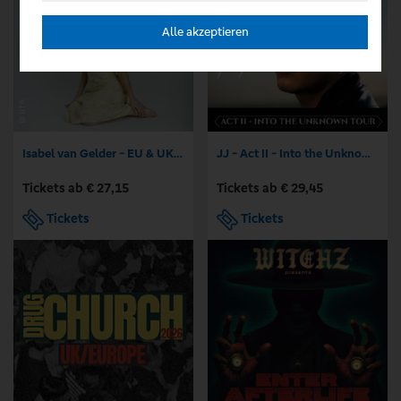
Alle akzeptieren
Isabel van Gelder - EU & UK Tour 2026
JJ - Act II - Into the Unknown Tour
Tickets ab € 27,15
Tickets ab € 29,45
Tickets
Tickets