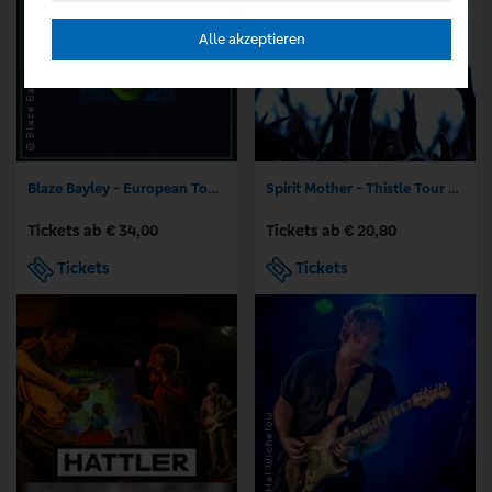
Alle akzeptieren
Blaze Bayley - European Tour 2026
Spirit Mother - Thistle Tour 2026
Tickets ab € 34,00
Tickets ab € 20,80
Tickets
Tickets