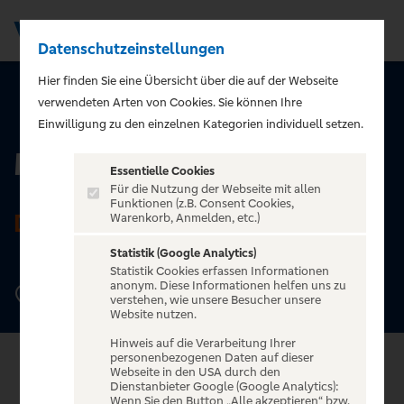
Datenschutzeinstellungen
Men
Hier finden Sie eine Übersicht über die auf der Webseite
verwendeten Arten von Cookies. Sie können Ihre
ZURÜCK ZUR STARTSEITE
Einwilligung zu den einzelnen Kategorien individuell setzen.
Musiktheater Piano
Essentielle Cookies
Für die Nutzung der Webseite mit allen
Funktionen (z.B. Consent Cookies,
DORTMUND
Warenkorb, Anmelden, etc.)
Statistik (Google Analytics)
Statistik Cookies erfassen Informationen
anonym. Diese Informationen helfen uns zu
Lütgendortmunder Straße 43, 44388 Dortmund
verstehen, wie unsere Besucher unsere
Website nutzen.
Hinweis auf die Verarbeitung Ihrer
personenbezogenen Daten auf dieser
Webseite in den USA durch den
Dienstanbieter Google (Google Analytics):
Wenn Sie den Button „Alle akzeptieren“ bzw.