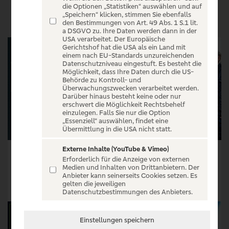
VERANSTALTUNGEN
die Optionen „Statistiken“ auswählen und auf
„Speichern“ klicken, stimmen Sie ebenfalls
den Bestimmungen von Art. 49 Abs. 1 S.1 lit.
a DSGVO zu. Ihre Daten werden dann in der
USA verarbeitet. Der Europäische
Gerichtshof hat die USA als ein Land mit
einem nach EU-Standards unzureichenden
Datenschutzniveau eingestuft. Es besteht die
Möglichkeit, dass Ihre Daten durch die US-
Behörde zu Kontroll- und
Überwachungszwecken verarbeitet werden.
Darüber hinaus besteht keine oder nur
erschwert die Möglichkeit Rechtsbehelf
einzulegen. Falls Sie nur die Option
„Essenziell“ auswählen, findet eine
Übermittlung in die USA nicht statt.
Externe Inhalte (YouTube & Vimeo)
The Devon Allman Blues Summit - European Tour 2026
Deborah Bonham & Band
Erforderlich für die Anzeige von externen
Medien und Inhalten von Drittanbietern. Der
Preis auf Anfrage
Tickets ab € 27,40
Anbieter kann seinerseits Cookies setzen. Es
gelten die jeweiligen
Tickets
Tickets
Datenschutzbestimmungen des Anbieters.
Einstellungen speichern