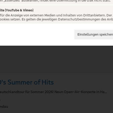
on „Essenziell“ auswählen, findet eine Übermittlung in die USA nicht statt.
n
lte (YouTube & Vimeo)
 für die Anzeige von externen Medien und Inhalten von Drittanbietern. Der
Cookies setzen. Es gelten die jeweiligen Datenschutzbestimmungen des Anb
Einstellungen speicher
s Summer of Hits
eutschlandtour für Sommer 2026! Neun Open-Air-Konzerte in Ha...
r
andau