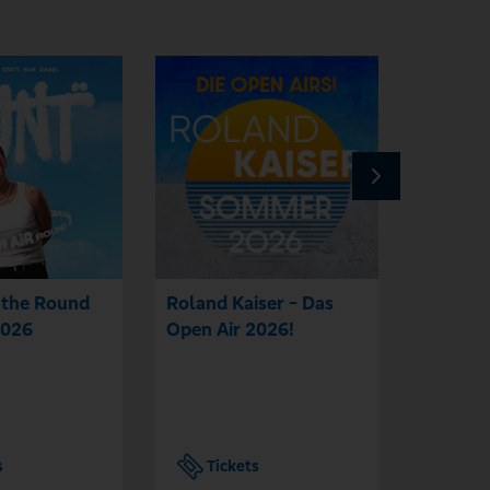
 the Round
Roland Kaiser - Das
Nouvell
2026
Open Air 2026!
s
Tickets
Tic