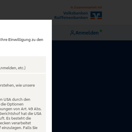
Anmelden
 Ihre Einwilligung zu den
nmelden, etc.)
erstehen, wie unsere
den USA durch den
 die Optionen
mungen von Art. 49 Abs.
 Gerichtshof hat die USA
t. Es besteht die
ecken verarbeitet
einzulegen. Falls Sie