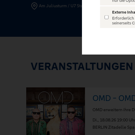
nur die Opti
Am Juliusturm / U7 Station Zitadelle, 13599 Berli
Externe Inha
Erforderlich
seinerseits 
VERANSTALTUNGEN
OMD - OMD'
OMD erweitern ihre D
Di., 18.08.26 19:00 Uh
BERLIN Zitadelle Sp