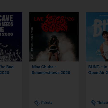
The Bad
Nina Chuba -
BUNT. - In
 2026
Sommershows 2026
Open Air 
Tickets
Ticket