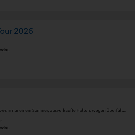
Tour 2026
andau
ows in nur einem Sommer, ausverkaufte Hallen, wegen Überfüll...
r
andau