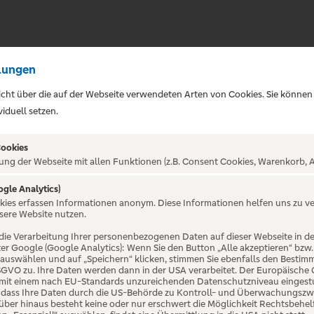
lungen
sicht über die auf der Webseite verwendeten Arten von Cookies. Sie können
iduell setzen.
Cookies
ung der Webseite mit allen Funktionen (z.B. Consent Cookies, Warenkorb, A
ogle Analytics)
okies erfassen Informationen anonym. Diese Informationen helfen uns zu v
pandau
sere Website nutzen.
die Verarbeitung Ihrer personenbezogenen Daten auf dieser Webseite in 
er Google (Google Analytics): Wenn Sie den Button „Alle akzeptieren“ bzw.
“ auswählen und auf „Speichern“ klicken, stimmen Sie ebenfalls den Bestim
 DSGVO zu. Ihre Daten werden dann in der USA verarbeitet. Der Europäische
 mit einem nach EU-Standards unzureichenden Datenschutzniveau eingestuf
, dass Ihre Daten durch die US-Behörde zu Kontroll- und Überwachungszw
ber hinaus besteht keine oder nur erschwert die Möglichkeit Rechtsbehelf 