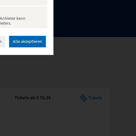
 Anbieter kann
ieters.
n
Alle akzeptieren
Tickets ab € 70,25
Tickets