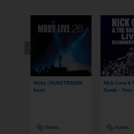
Moby | KUNSTRASEN
Nick Cave & 
bonn
Seeds - Tour
Tickets
Tickets