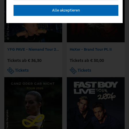
Alle akzeptieren
YFG PAVE - Niemand Tour 2026
HeXer - Brand Tour Pt. II
Tickets ab € 36,30
Tickets ab € 30,00
Tickets
Tickets