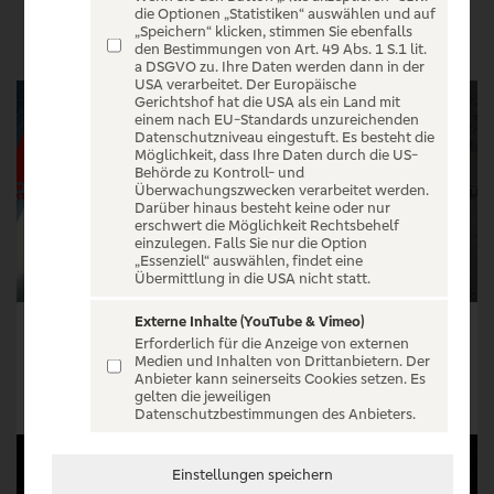
VERANSTALTUNGEN
die Optionen „Statistiken“ auswählen und auf
„Speichern“ klicken, stimmen Sie ebenfalls
den Bestimmungen von Art. 49 Abs. 1 S.1 lit.
a DSGVO zu. Ihre Daten werden dann in der
USA verarbeitet. Der Europäische
Gerichtshof hat die USA als ein Land mit
einem nach EU-Standards unzureichenden
Datenschutzniveau eingestuft. Es besteht die
Möglichkeit, dass Ihre Daten durch die US-
Behörde zu Kontroll- und
Überwachungszwecken verarbeitet werden.
Darüber hinaus besteht keine oder nur
erschwert die Möglichkeit Rechtsbehelf
einzulegen. Falls Sie nur die Option
„Essenziell“ auswählen, findet eine
Übermittlung in die USA nicht statt.
Externe Inhalte (YouTube & Vimeo)
PTK – AUS AKTUELLEM ANLASS
B-TIGHT - "Die besten Stücke" Tour 2026
Erforderlich für die Anzeige von externen
Medien und Inhalten von Drittanbietern. Der
Tickets ab € 29,99
Tickets ab € 29,95
Anbieter kann seinerseits Cookies setzen. Es
gelten die jeweiligen
Tickets
Tickets
Datenschutzbestimmungen des Anbieters.
Einstellungen speichern