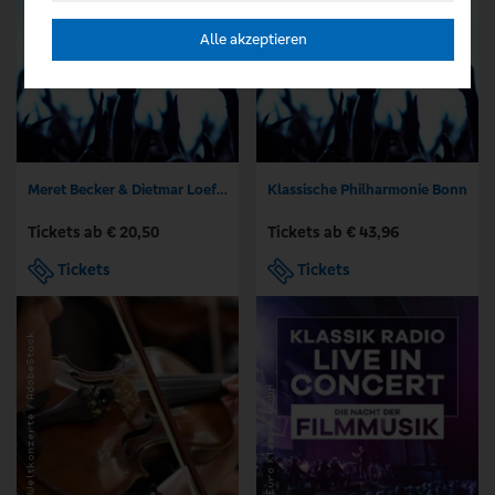
Alle akzeptieren
Meret Becker & Dietmar Loeffler interpretieren Barbara
Klassische Philharmonie Bonn
Tickets ab € 20,50
Tickets ab € 43,96
Tickets
Tickets