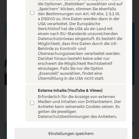
VERANSTALTUNGEN
die Optionen „Statistiken“ auswählen und auf
„Speichern“ klicken, stimmen Sie ebenfalls
den Bestimmungen von Art. 49 Abs. 1 S.1 lit.
a DSGVO zu. Ihre Daten werden dann in der
USA verarbeitet. Der Europäische
Gerichtshof hat die USA als ein Land mit
einem nach EU-Standards unzureichenden
Datenschutzniveau eingestuft. Es besteht die
Möglichkeit, dass Ihre Daten durch die US-
Behörde zu Kontroll- und
Überwachungszwecken verarbeitet werden.
Darüber hinaus besteht keine oder nur
erschwert die Möglichkeit Rechtsbehelf
einzulegen. Falls Sie nur die Option
„Essenziell“ auswählen, findet eine
Übermittlung in die USA nicht statt.
Externe Inhalte (YouTube & Vimeo)
Intern. Youth Symphony Orchestra Bremen
Dominique Fils-Aimé
Erforderlich für die Anzeige von externen
Medien und Inhalten von Drittanbietern. Der
Tickets ab € 21,50
Tickets ab € 20,50
Anbieter kann seinerseits Cookies setzen. Es
gelten die jeweiligen
Tickets
Tickets
Datenschutzbestimmungen des Anbieters.
Einstellungen speichern