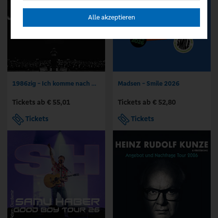
Alle akzeptieren
1986zig - Ich komme nach Hause Tour
Madsen - Smile 2026
Tickets ab € 55,01
Tickets ab € 52,80
Tickets
Tickets