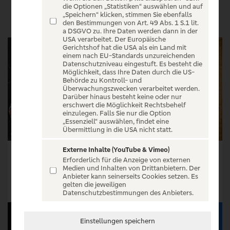
VERANSTALTUNGEN
die Optionen „Statistiken“ auswählen und auf
„Speichern“ klicken, stimmen Sie ebenfalls
den Bestimmungen von Art. 49 Abs. 1 S.1 lit.
a DSGVO zu. Ihre Daten werden dann in der
USA verarbeitet. Der Europäische
Gerichtshof hat die USA als ein Land mit
einem nach EU-Standards unzureichenden
Datenschutzniveau eingestuft. Es besteht die
Möglichkeit, dass Ihre Daten durch die US-
Behörde zu Kontroll- und
Überwachungszwecken verarbeitet werden.
Darüber hinaus besteht keine oder nur
erschwert die Möglichkeit Rechtsbehelf
einzulegen. Falls Sie nur die Option
„Essenziell“ auswählen, findet eine
Übermittlung in die USA nicht statt.
Externe Inhalte (YouTube & Vimeo)
Clemens Brock - Der Vadda - Früher war alles besser, oder?
Bülent Ceylan - Diktatürk
Erforderlich für die Anzeige von externen
Medien und Inhalten von Drittanbietern. Der
Tickets ab € 46,75
Tickets ab € 56,85
Anbieter kann seinerseits Cookies setzen. Es
gelten die jeweiligen
Tickets
Tickets
Datenschutzbestimmungen des Anbieters.
Einstellungen speichern