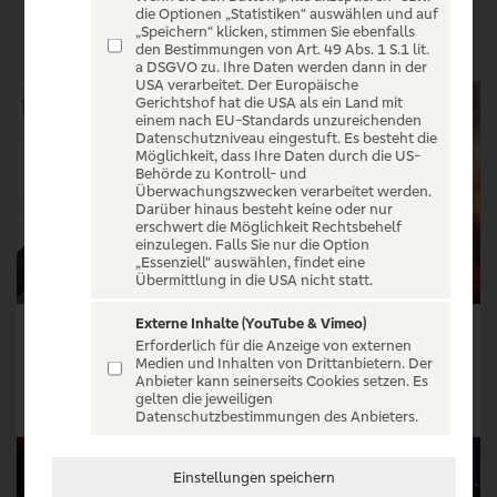
VERANSTALTUNGEN
die Optionen „Statistiken“ auswählen und auf
„Speichern“ klicken, stimmen Sie ebenfalls
den Bestimmungen von Art. 49 Abs. 1 S.1 lit.
a DSGVO zu. Ihre Daten werden dann in der
USA verarbeitet. Der Europäische
Gerichtshof hat die USA als ein Land mit
einem nach EU-Standards unzureichenden
Datenschutzniveau eingestuft. Es besteht die
Möglichkeit, dass Ihre Daten durch die US-
Behörde zu Kontroll- und
Überwachungszwecken verarbeitet werden.
Darüber hinaus besteht keine oder nur
erschwert die Möglichkeit Rechtsbehelf
einzulegen. Falls Sie nur die Option
„Essenziell“ auswählen, findet eine
Übermittlung in die USA nicht statt.
Externe Inhalte (YouTube & Vimeo)
ITZY 3RD WORLD TOUR ‹TUNNEL VISION›
Evanescence
Erforderlich für die Anzeige von externen
Medien und Inhalten von Drittanbietern. Der
Tickets ab € 110,80
Tickets ab € 278,40
Anbieter kann seinerseits Cookies setzen. Es
gelten die jeweiligen
Tickets
Tickets
Datenschutzbestimmungen des Anbieters.
Einstellungen speichern