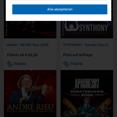
Alle akzeptieren
Jazeek - 4EVER Tour 2026
SYNTHONY - Europe Tour 2026: A Generation of Dance Music
Tickets ab € 61,35
Preis auf Anfrage
Tickets
Tickets