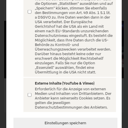
VERANSTALTUNGEN
die Optionen „Statistiken“ auswählen und auf
„Speichern“ klicken, stimmen Sie ebenfalls
den Bestimmungen von Art. 49 Abs. 1 S.1 lit.
a DSGVO zu. Ihre Daten werden dann in der
USA verarbeitet. Der Europäische
Gerichtshof hat die USA als ein Land mit
einem nach EU-Standards unzureichenden
Datenschutzniveau eingestuft. Es besteht die
Möglichkeit, dass Ihre Daten durch die US-
Behörde zu Kontroll- und
Überwachungszwecken verarbeitet werden.
Darüber hinaus besteht keine oder nur
erschwert die Möglichkeit Rechtsbehelf
einzulegen. Falls Sie nur die Option
„Essenziell“ auswählen, findet eine
Übermittlung in die USA nicht statt.
Externe Inhalte (YouTube & Vimeo)
Rachmaninow - Eine Seele - zwei Flügel | Kiryl, Keduk & Artem Yasynskyy
Filmmusik LIVE - von Hans Zimmer bis John Williams - Philharmonie Leipzig
Erforderlich für die Anzeige von externen
Medien und Inhalten von Drittanbietern. Der
Tickets ab € 35,77
Tickets ab € 62,48
Anbieter kann seinerseits Cookies setzen. Es
gelten die jeweiligen
Tickets
Tickets
Datenschutzbestimmungen des Anbieters.
Einstellungen speichern