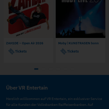
ZAH1DE – Open Air 2026
Moby | KUNSTRASEN bonn
Tickets
Tickets
Über VR Entertain
Herzlich willkommen auf VR Entertain, ein exklusiver Service
für alle Kunden der Volksbanken Raiffeisenbanken. Auf