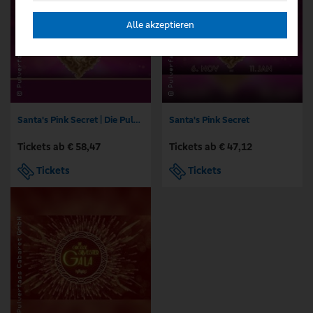
Alle akzeptieren
Santa's Pink Secret | Die Pulverfass Weihnachtsshow
Santa's Pink Secret
Tickets ab € 58,47
Tickets ab € 47,12
Tickets
Tickets