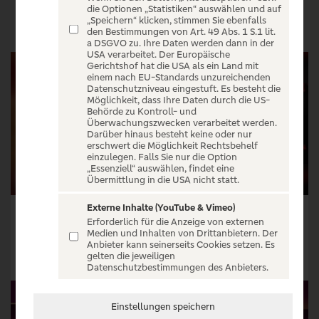
VERANSTALTUNGEN
die Optionen „Statistiken“ auswählen und auf
„Speichern“ klicken, stimmen Sie ebenfalls
den Bestimmungen von Art. 49 Abs. 1 S.1 lit.
a DSGVO zu. Ihre Daten werden dann in der
USA verarbeitet. Der Europäische
Gerichtshof hat die USA als ein Land mit
einem nach EU-Standards unzureichenden
Datenschutzniveau eingestuft. Es besteht die
Möglichkeit, dass Ihre Daten durch die US-
Behörde zu Kontroll- und
Überwachungszwecken verarbeitet werden.
Darüber hinaus besteht keine oder nur
erschwert die Möglichkeit Rechtsbehelf
einzulegen. Falls Sie nur die Option
„Essenziell“ auswählen, findet eine
Übermittlung in die USA nicht statt.
Externe Inhalte (YouTube & Vimeo)
Grand Hotel Pulverfass
Pulverlesque - Halloween Edition
Erforderlich für die Anzeige von externen
Medien und Inhalten von Drittanbietern. Der
Tickets ab € 58,47
Tickets ab € 58,47
Anbieter kann seinerseits Cookies setzen. Es
gelten die jeweiligen
Tickets
Tickets
Datenschutzbestimmungen des Anbieters.
Einstellungen speichern