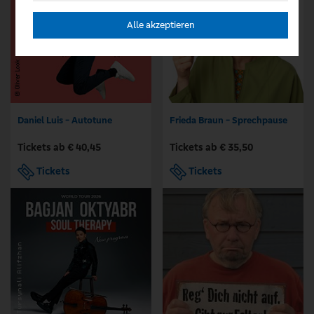
Alle akzeptieren
Daniel Luis - Autotune
Frieda Braun - Sprechpause
Tickets ab € 40,45
Tickets ab € 35,50
Tickets
Tickets