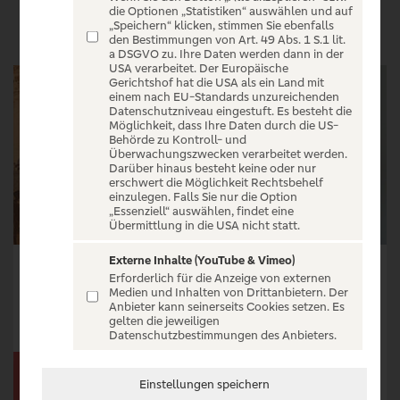
VERANSTALTUNGEN
die Optionen „Statistiken“ auswählen und auf
„Speichern“ klicken, stimmen Sie ebenfalls
den Bestimmungen von Art. 49 Abs. 1 S.1 lit.
a DSGVO zu. Ihre Daten werden dann in der
USA verarbeitet. Der Europäische
Gerichtshof hat die USA als ein Land mit
einem nach EU-Standards unzureichenden
Datenschutzniveau eingestuft. Es besteht die
Möglichkeit, dass Ihre Daten durch die US-
Behörde zu Kontroll- und
Überwachungszwecken verarbeitet werden.
Darüber hinaus besteht keine oder nur
erschwert die Möglichkeit Rechtsbehelf
einzulegen. Falls Sie nur die Option
„Essenziell“ auswählen, findet eine
Übermittlung in die USA nicht statt.
Externe Inhalte (YouTube & Vimeo)
Dr. Biyon Kattilathu - Eine Reise zum Glück
Gerburg Jahnke - Frau Jahnke hat eingeladen
Erforderlich für die Anzeige von externen
Medien und Inhalten von Drittanbietern. Der
Tickets ab € 40,40
Tickets ab € 42,05
Anbieter kann seinerseits Cookies setzen. Es
gelten die jeweiligen
Tickets
Tickets
Datenschutzbestimmungen des Anbieters.
Einstellungen speichern