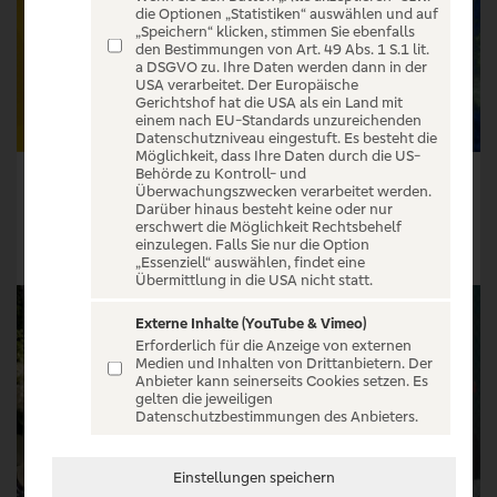
die Optionen „Statistiken“ auswählen und auf
„Speichern“ klicken, stimmen Sie ebenfalls
den Bestimmungen von Art. 49 Abs. 1 S.1 lit.
a DSGVO zu. Ihre Daten werden dann in der
USA verarbeitet. Der Europäische
Gerichtshof hat die USA als ein Land mit
einem nach EU-Standards unzureichenden
Datenschutzniveau eingestuft. Es besteht die
Möglichkeit, dass Ihre Daten durch die US-
Behörde zu Kontroll- und
Davis Cup
Terra Wortmann Open 2027
Überwachungszwecken verarbeitet werden.
Darüber hinaus besteht keine oder nur
Tickets ab € 44,75
Tickets ab € 30,83
erschwert die Möglichkeit Rechtsbehelf
einzulegen. Falls Sie nur die Option
Tickets
Tickets
„Essenziell“ auswählen, findet eine
Übermittlung in die USA nicht statt.
Externe Inhalte (YouTube & Vimeo)
Erforderlich für die Anzeige von externen
Medien und Inhalten von Drittanbietern. Der
Anbieter kann seinerseits Cookies setzen. Es
gelten die jeweiligen
Datenschutzbestimmungen des Anbieters.
Einstellungen speichern