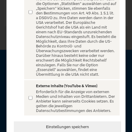
die Optionen „Statistiken“ auswählen und auf
„Speichern“ klicken, stimmen Sie ebenfalls
den Bestimmungen von Art. 49 Abs. 1 S.1 lit.
a DSGVO zu. Ihre Daten werden dann in der
USA verarbeitet. Der Europäische
Gerichtshof hat die USA als ein Land mit
einem nach EU-Standards unzureichenden
Datenschutzniveau eingestuft. Es besteht die
Möglichkeit, dass Ihre Daten durch die US-
Behörde zu Kontroll- und
Überwachungszwecken verarbeitet werden.
Darüber hinaus besteht keine oder nur
erschwert die Möglichkeit Rechtsbehelf
Über VR Entertain
einzulegen. Falls Sie nur die Option
„Essenziell“ auswählen, findet eine
Übermittlung in die USA nicht statt.
Herzlich willkommen auf VR Entertain, ein exklusiver Service
für alle Kunden der Volksbanken Raiffeisenbanken. Auf
Externe Inhalte (YouTube & Vimeo)
Erforderlich für die Anzeige von externen
unserem einzigartigen Portal finden Sie Tickets für
Medien und Inhalten von Drittanbietern. Der
atemberaubende Konzerte, Musicals und Shows, die
Anbieter kann seinerseits Cookies setzen. Es
gelten die jeweiligen
Fußball-Bundesliga sowie die Champions League und die
Datenschutzbestimmungen des Anbieters.
Europa League.
In Zusammenarbeit mit
Einstellungen speichern