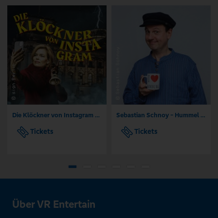
Die Klöckner von Instagram - Kabarett Distel
Sebastian Schnoy - Hummel Hummel - Heimat Hamburg
Tickets
Tickets
Über VR Entertain