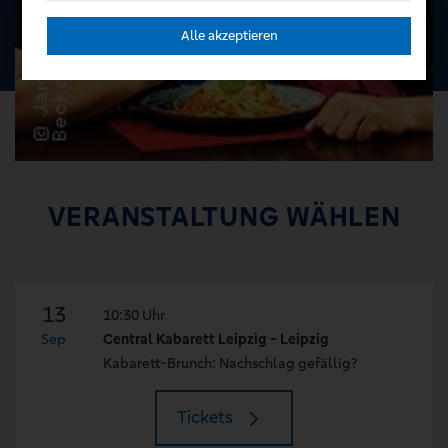
Alle akzeptieren
VERANSTALTUNG WÄHLEN
13
10:30 Uhr
Sep
Central Kabarett Leipzig - Leipzig
Kabarett-Brunch: Nachschlag gefällig?
Tickets