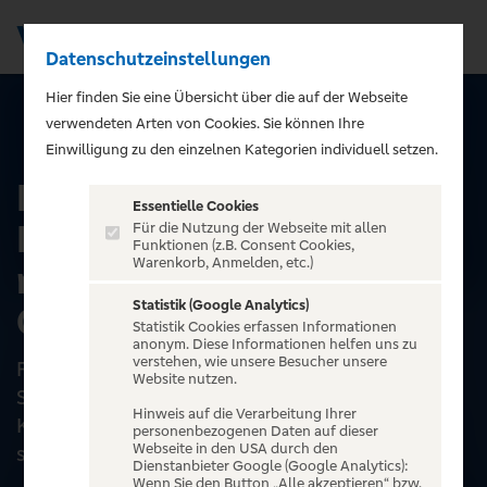
Datenschutzeinstellungen
Men
);">
Hier finden Sie eine Übersicht über die auf der Webseite
verwendeten Arten von Cookies. Sie können Ihre
ALLE EVENTS
Einwilligung zu den einzelnen Kategorien individuell setzen.
Kabarett-Brunch:
Essentielle Cookies
Nachschlag gefällig? -
Für die Nutzung der Webseite mit allen
Funktionen (z.B. Consent Cookies,
Warenkorb, Anmelden, etc.)
mit Bautzmann und
Statistik (Google Analytics)
Günschmann
Statistik Cookies erfassen Informationen
anonym. Diese Informationen helfen uns zu
verstehen, wie unsere Besucher unsere
Freuen Sie sich auf einen ganz besonderen
Website nutzen.
Sonntagsbrunch! Zu den kulinarischen
Hinweis auf die Verarbeitung Ihrer
Köstlichkeiten des umfangreichen Buffets
personenbezogenen Daten auf dieser
Webseite in den USA durch den
servieren Ihnen die beiden Kab...
Dienstanbieter Google (Google Analytics):
Wenn Sie den Button „Alle akzeptieren“ bzw.