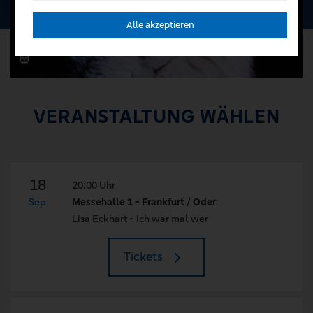
Alle akzeptieren
VERANSTALTUNG WÄHLEN
18
20:00 Uhr
Sep
Messehalle 1 - Frankfurt / Oder
Lisa Eckhart - Ich war mal wer
Tickets