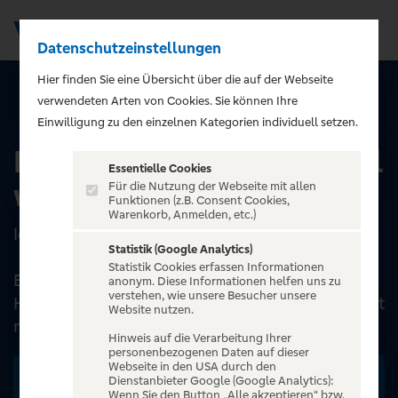
Datenschutzeinstellungen
Men
);">
Hier finden Sie eine Übersicht über die auf der Webseite
verwendeten Arten von Cookies. Sie können Ihre
ALLE EVENTS
Einwilligung zu den einzelnen Kategorien individuell setzen.
Lisa Eckhart - Ich war mal
Essentielle Cookies
wer
Für die Nutzung der Webseite mit allen
Funktionen (z.B. Consent Cookies,
Warenkorb, Anmelden, etc.)
Ich war mal wer
Statistik (Google Analytics)
Statistik Cookies erfassen Informationen
Ein harmloser Kinderwitz hat Lisa Eckhart um
anonym. Diese Informationen helfen uns zu
verstehen, wie unsere Besucher unsere
Haus und Hof, Familie und Fans gebracht. Sie hat
Website nutzen.
nichts mehr zu verlieren. Nicht einmal...
Hinweis auf die Verarbeitung Ihrer
personenbezogenen Daten auf dieser
Webseite in den USA durch den
Zu den Terminen
Dienstanbieter Google (Google Analytics):
Wenn Sie den Button „Alle akzeptieren“ bzw.