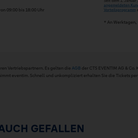
Seit dem 1. Januar
angemeldeten Kun
on 09:00 bis 18:00 Uhr
Vorteilsprogramm
z
* An Werktagen, 
ren Vertriebspartnern. Es gelten die
AGB
der CTS EVENTIM AG & Co. K
mt eventim. Schnell und unkompliziert erhalten Sie die Tickets per 
 AUCH GEFALLEN