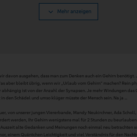
Mehr anzeigen
wir davon ausgehen, dass man zum Denken auch ein Gehirn benötigt. 
Was aber bleibt übrig, wenn wir „Urlaub vom Gehirn“ machen? Rein ph
r abhängig ist von der Anzahl der Synapsen. Je mehr Windungen das 
in den Schädel und umso klüger müsste der Mensch sein. Na ja ...
uer, von unserer jungen Viererbande, Mandy Neukirchner, Ada Scholl,
rdert werden, Ihr Gehirn wenigstens mal für 2 Stunden zu beurlauben
n Auszeit alte Gedanken und Meinungen noch einmal neu betrachten so
r, einem Quäntchen Leichtigkeit und viel Verständnis für den Nachb