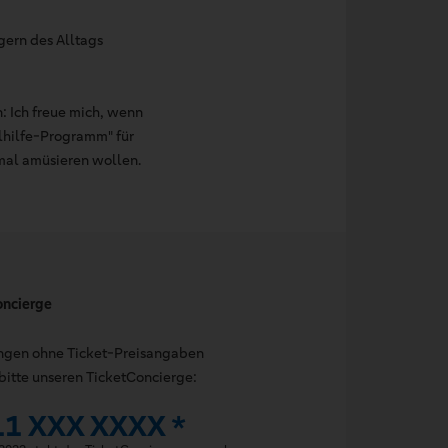
gern des Alltags
: Ich freue mich, wenn
llhilfe-Programm" für
 mal amüsieren wollen.
oncierge
ungen ohne Ticket-Preisangaben
bitte unseren TicketConcierge:
11 XXX XXXX *