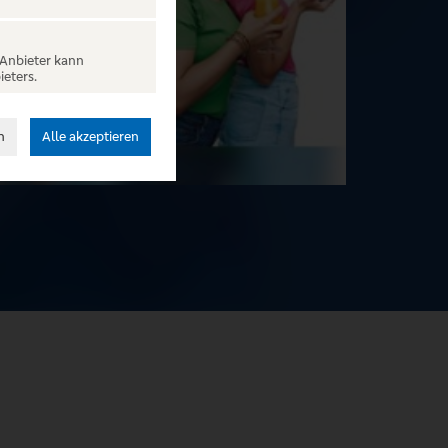
 Anbieter kann
ieters.
n
Alle akzeptieren