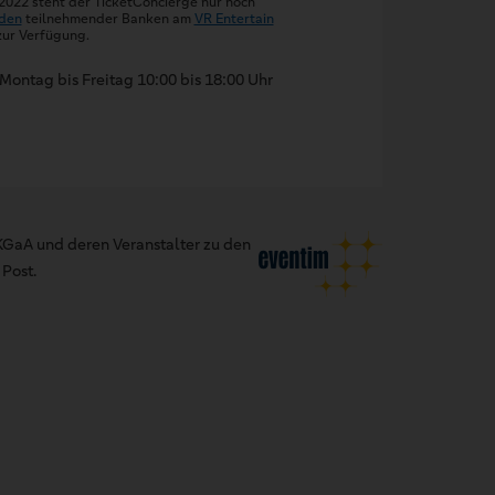
 2022 steht der TicketConcierge nur noch
den
teilnehmender Banken am
VR Entertain
ur Verfügung.
Montag bis Freitag 10:00 bis 18:00 Uhr
GaA und deren Veranstalter zu den
Post.