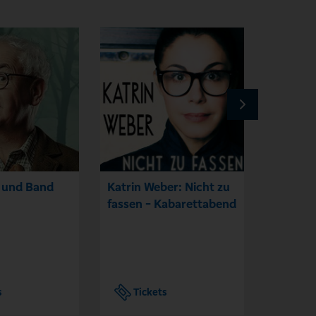
 und Band
Katrin Weber: Nicht zu
Urlaub 
fassen - Kabarettabend
Kabaret
Pfeffer
s
Tickets
Tic