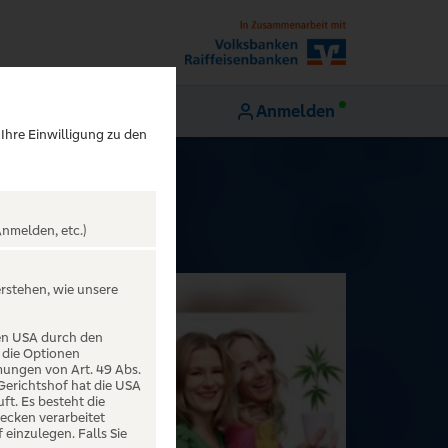
Anmelden
 Ihre Einwilligung zu den
nmelden, etc.)
erstehen, wie unsere
den USA durch den
 die Optionen
mungen von Art. 49 Abs.
 Gerichtshof hat die USA
t. Es besteht die
ecken verarbeitet
einzulegen. Falls Sie