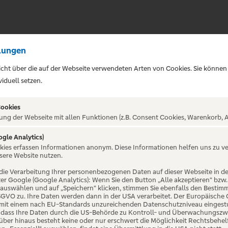
lungen
sicht über die auf der Webseite verwendeten Arten von Cookies. Sie können
iduell setzen.
Cookies
ung der Webseite mit allen Funktionen (z.B. Consent Cookies, Warenkorb, A
ogle Analytics)
okies erfassen Informationen anonym. Diese Informationen helfen uns zu v
Gehirn -
sere Website nutzen.
die Verarbeitung Ihrer personenbezogenen Daten auf dieser Webseite in 
er Google (Google Analytics): Wenn Sie den Button „Alle akzeptieren“ bzw.
ipziger
“ auswählen und auf „Speichern“ klicken, stimmen Sie ebenfalls den Bestim
 DSGVO zu. Ihre Daten werden dann in der USA verarbeitet. Der Europäische
 mit einem nach EU-Standards unzureichenden Datenschutzniveau eingestuf
, dass Ihre Daten durch die US-Behörde zu Kontroll- und Überwachungszw
ber hinaus besteht keine oder nur erschwert die Möglichkeit Rechtsbehelf 