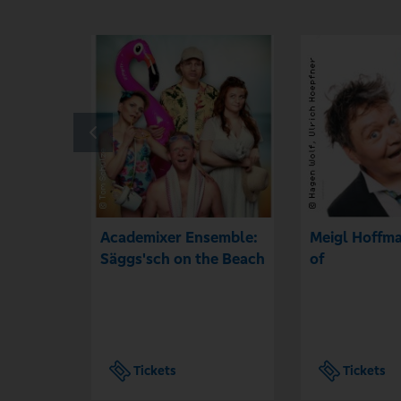
Academixer Ensemble:
Meigl Hoffma
Säggs'sch on the Beach
of
Tickets
Tickets