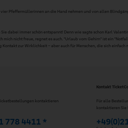
n vier Pfeffermüllerinnen an die Hand nehmen und von allen Blindgän
n Sie dabei immer schön entspannt! Denn wie sagte schon Karl Valentin
h mich nicht freue, regnet es auch. "Urlaub vom Gehirn" ist ein "Notfa
 Kontakt zur Wirklichkeit – aber auch für Menschen, die sich einfach
Kontakt TicketC
 Ticketbestellungen kontaktieren
Für alle Bestell
kontaktieren Sie 
1 778 4411 *
+49(0)2