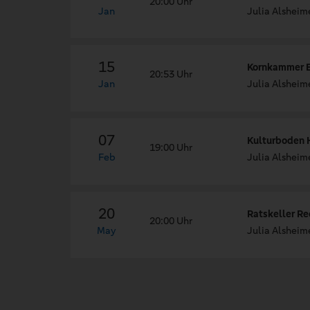
20:00 Uhr
Jan
Julia Alsheime
15
Kornkammer Ev
20:53 Uhr
Jan
Julia Alsheim
07
Kulturboden H
19:00 Uhr
Feb
Julia Alsheime
20
Ratskeller R
20:00 Uhr
May
Julia Alsheime