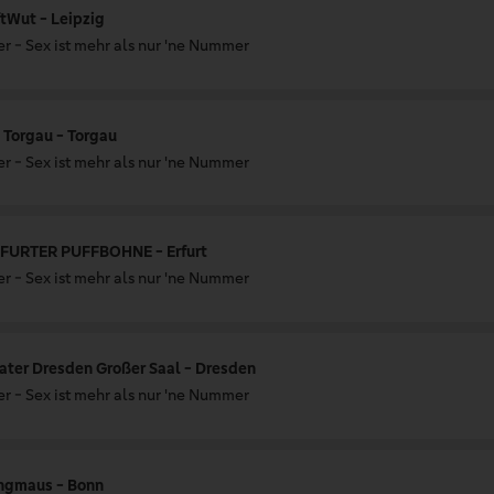
tWut - Leipzig
r - Sex ist mehr als nur 'ne Nummer
 Torgau - Torgau
r - Sex ist mehr als nur 'ne Nummer
FURTER PUFFBOHNE - Erfurt
r - Sex ist mehr als nur 'ne Nummer
ater Dresden Großer Saal - Dresden
r - Sex ist mehr als nur 'ne Nummer
ingmaus - Bonn