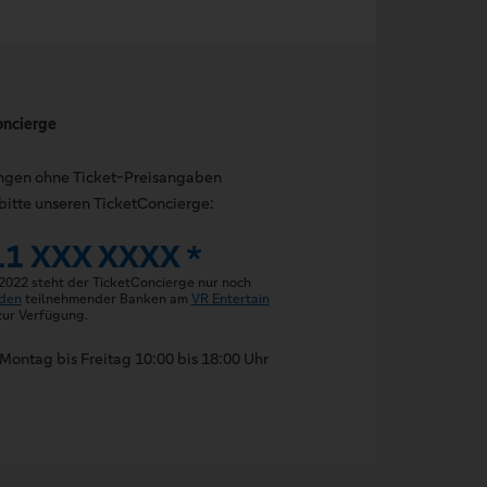
oncierge
ungen ohne Ticket-Preisangaben
bitte unseren TicketConcierge:
11 XXX XXXX *
 2022 steht der TicketConcierge nur noch
den
teilnehmender Banken am
VR Entertain
ur Verfügung.
Montag bis Freitag 10:00 bis 18:00 Uhr