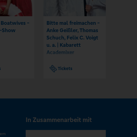
 Boatwives -
Bitte mal freimachen -
Annekat
s-Show
Anke Geißler, Thomas
Säggsisc
Schuch, Felix C. Voigt
innerde
u. a. | Kabarett
Endwig
Academixer
s
Tickets
Tic
In Zusammenarbeit mit
rem