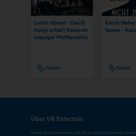
Loriot-Abend - Das Ei
Katrin Weber
hängt schief | Kabarett
fassen - Kab
Leipziger Pfeffermühle
Tickets
Tickets
Über VR Entertain
Herzlich willkommen auf VR Entertain, ein exklusive