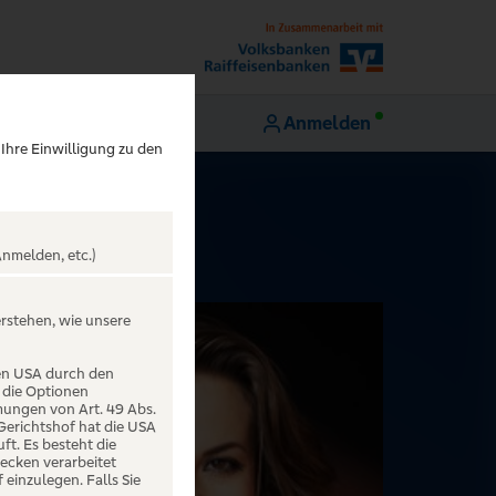
Anmelden
 Ihre Einwilligung zu den
nmelden, etc.)
erstehen, wie unsere
den USA durch den
 die Optionen
mungen von Art. 49 Abs.
 Gerichtshof hat die USA
t. Es besteht die
ecken verarbeitet
einzulegen. Falls Sie