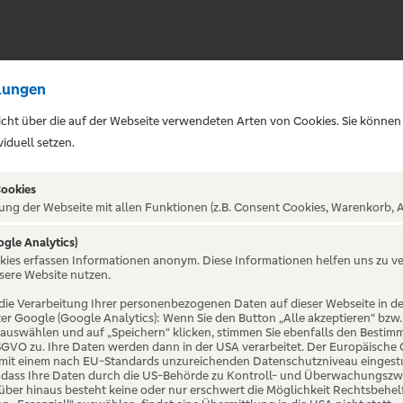
lungen
sicht über die auf der Webseite verwendeten Arten von Cookies. Sie können
iduell setzen.
Cookies
ung der Webseite mit allen Funktionen (z.B. Consent Cookies, Warenkorb, A
ogle Analytics)
okies erfassen Informationen anonym. Diese Informationen helfen uns zu v
mer - Sex ist
sere Website nutzen.
die Verarbeitung Ihrer personenbezogenen Daten auf dieser Webseite in 
er Google (Google Analytics): Wenn Sie den Button „Alle akzeptieren“ bzw.
r 'ne Nummer
“ auswählen und auf „Speichern“ klicken, stimmen Sie ebenfalls den Bestim
 DSGVO zu. Ihre Daten werden dann in der USA verarbeitet. Der Europäische
 mit einem nach EU-Standards unzureichenden Datenschutzniveau eingestuf
, dass Ihre Daten durch die US-Behörde zu Kontroll- und Überwachungszw
ber hinaus besteht keine oder nur erschwert die Möglichkeit Rechtsbehelf 