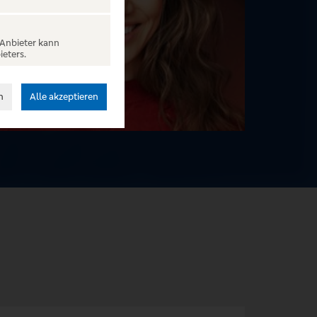
 Anbieter kann
ieters.
n
Alle akzeptieren