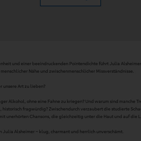
nheit und einer beeindruckenden Pointendichte führt Julia Alsheimer
 menschlicher Nähe und zwischenmenschlicher Missverständnisse.
 unsere Art zu lieben?
ger Alkohol, ohne eine Fahne zu kriegen? Und warum sind manche Tr
, historisch fragwürdig? Zwischendurch verzaubert die studierte Scha
mit unerhörten Chansons, die gleichzeitig unter die Haut und auf die
Julia Alsheimer – klug, charmant und herrlich unverschämt.