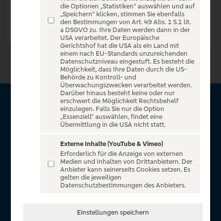
die Optionen „Statistiken“ auswählen und auf
„Speichern“ klicken, stimmen Sie ebenfalls
den Bestimmungen von Art. 49 Abs. 1 S.1 lit.
a DSGVO zu. Ihre Daten werden dann in der
USA verarbeitet. Der Europäische
Gerichtshof hat die USA als ein Land mit
einem nach EU-Standards unzureichenden
Datenschutzniveau eingestuft. Es besteht die
Möglichkeit, dass Ihre Daten durch die US-
Behörde zu Kontroll- und
Überwachungszwecken verarbeitet werden.
Darüber hinaus besteht keine oder nur
erschwert die Möglichkeit Rechtsbehelf
Über VR Entertain
einzulegen. Falls Sie nur die Option
„Essenziell“ auswählen, findet eine
Übermittlung in die USA nicht statt.
Herzlich willkommen auf VR Entertain, ein exklusiver Service
für alle Kunden der Volksbanken Raiffeisenbanken. Auf
Externe Inhalte (YouTube & Vimeo)
Erforderlich für die Anzeige von externen
unserem einzigartigen Portal finden Sie Tickets für
Medien und Inhalten von Drittanbietern. Der
atemberaubende Konzerte, Musicals und Shows, die
Anbieter kann seinerseits Cookies setzen. Es
gelten die jeweiligen
Fußball-Bundesliga sowie die Champions League und die
Datenschutzbestimmungen des Anbieters.
Europa League.
In Zusammenarbeit mit
Einstellungen speichern