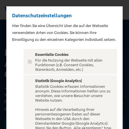
Datenschutzeinstellungen
Men
);">
Hier finden Sie eine Übersicht über die auf der Webseite
verwendeten Arten von Cookies. Sie können Ihre
ALLE EVENTS
Einwilligung zu den einzelnen Kategorien individuell setzen.
Mit Sex and Crime durchs
Essentielle Cookies
Altersheim - Leipziger
Für die Nutzung der Webseite mit allen
Funktionen (z.B. Consent Cookies,
Warenkorb, Anmelden, etc.)
Central Kabarett
Statistik (Google Analytics)
Jung ist sorgenvoll und stressig, erst im Alter
Statistik Cookies erfassen Informationen
anonym. Diese Informationen helfen uns zu
wirst du lässig. Endlich Spaß mit heißen
verstehen, wie unsere Besucher unsere
Website nutzen.
Rollatoren, Teebledäntz in der Seniorenresidenz,
Renten-Revol...
Hinweis auf die Verarbeitung Ihrer
personenbezogenen Daten auf dieser
Webseite in den USA durch den
Dienstanbieter Google (Google Analytics):
Zu den Terminen
Wenn Sie den Button „Alle akzeptieren“ bzw.