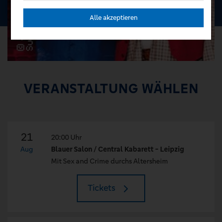
Alle akzeptieren
VERANSTALTUNG WÄHLEN
21
20:00 Uhr
Aug
Blauer Salon / Central Kabarett - Leipzig
Mit Sex and Crime durchs Altersheim
Tickets