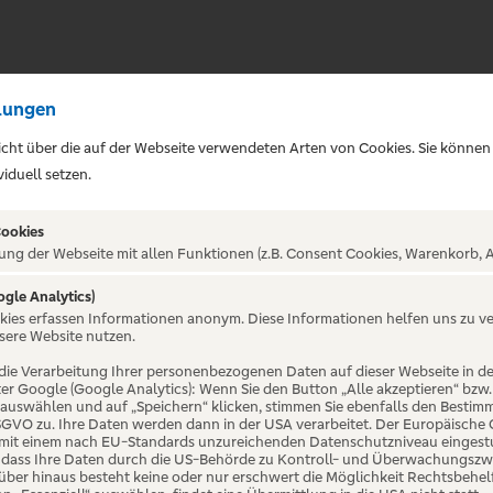
lungen
sicht über die auf der Webseite verwendeten Arten von Cookies. Sie können
iduell setzen.
Cookies
ung der Webseite mit allen Funktionen (z.B. Consent Cookies, Warenkorb, A
ogle Analytics)
okies erfassen Informationen anonym. Diese Informationen helfen uns zu v
 Das
sere Website nutzen.
die Verarbeitung Ihrer personenbezogenen Daten auf dieser Webseite in 
er Google (Google Analytics): Wenn Sie den Button „Alle akzeptieren“ bzw.
Musical
“ auswählen und auf „Speichern“ klicken, stimmen Sie ebenfalls den Bestim
 DSGVO zu. Ihre Daten werden dann in der USA verarbeitet. Der Europäische
 mit einem nach EU-Standards unzureichenden Datenschutzniveau eingestuf
, dass Ihre Daten durch die US-Behörde zu Kontroll- und Überwachungszw
ber hinaus besteht keine oder nur erschwert die Möglichkeit Rechtsbehelf 