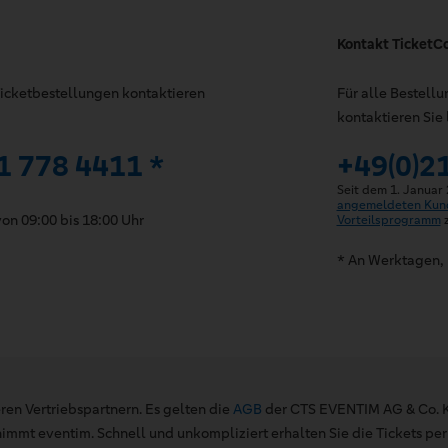
Kontakt TicketC
 Ticketbestellungen kontaktieren
Für alle Bestell
kontaktieren Sie 
1 778 4411 *
+49(0)2
Seit dem 1. Januar
angemeldeten Kun
on 09:00 bis 18:00 Uhr
Vorteilsprogramm
z
* An Werktagen, 
ren Vertriebspartnern. Es gelten die
AGB
der CTS EVENTIM AG & Co. K
mt eventim. Schnell und unkompliziert erhalten Sie die Tickets per 