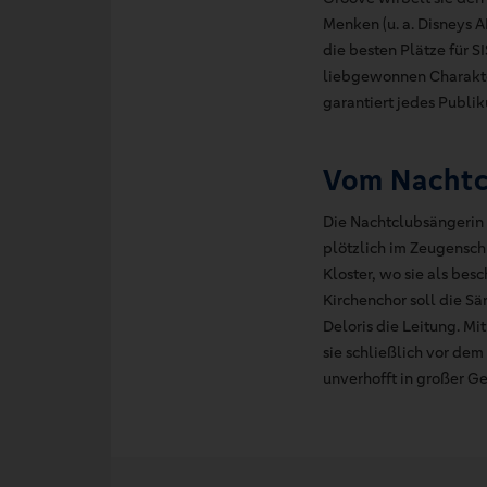
Menken (u. a. Disneys 
die besten Plätze für 
liebgewonnen Charakte
garantiert jedes Publik
Vom Nachtcl
Die Nachtclubsängerin D
plötzlich im Zeugensch
Kloster, wo sie als be
Kirchenchor soll die S
Deloris die Leitung. M
sie schließlich vor de
unverhofft in großer G