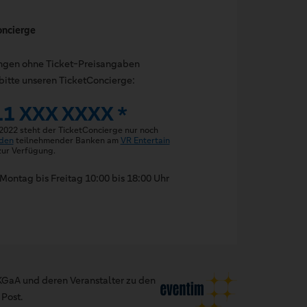
oncierge
ungen ohne Ticket-Preisangaben
bitte unseren TicketConcierge:
11 XXX XXXX *
 2022 steht der TicketConcierge nur noch
den
teilnehmender Banken am
VR Entertain
ur Verfügung.
Montag bis Freitag 10:00 bis 18:00 Uhr
GaA und deren Veranstalter zu den
Post.