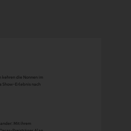
rn kehren die Nonnen im
es Show-Erlebnis nach
nander: Mit ihrem
 Oscar-Preisträger Alan