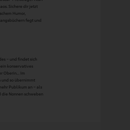
s. Sichere dir jetzt
lischem Humor,
sangsbüchern fegt und
es – und findet sich
ein konservatives
er Oberin… Im
n und so übernimmt
 mehr Publikum an – als
und die Nonnen schweben