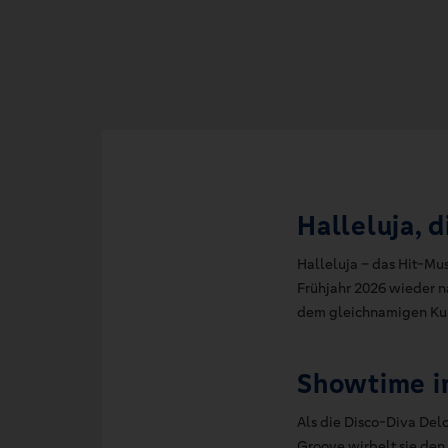
Halleluja, d
Halleluja – das Hit-Mu
Frühjahr 2026 wieder n
dem gleichnamigen Kul
Showtime i
Als die Disco-Diva Delo
Groove wirbelt sie den