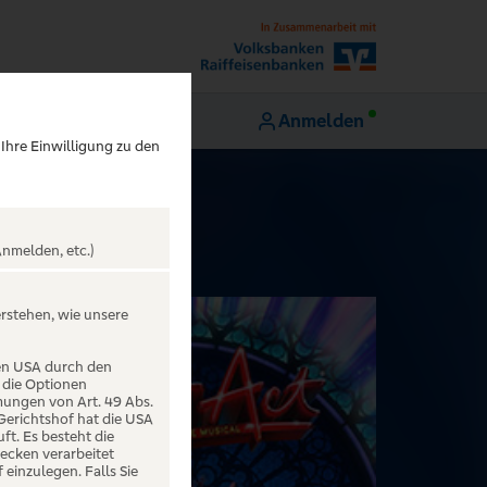
Anmelden
 Ihre Einwilligung zu den
nmelden, etc.)
erstehen, wie unsere
den USA durch den
 die Optionen
mungen von Art. 49 Abs.
 Gerichtshof hat die USA
t. Es besteht die
ecken verarbeitet
einzulegen. Falls Sie