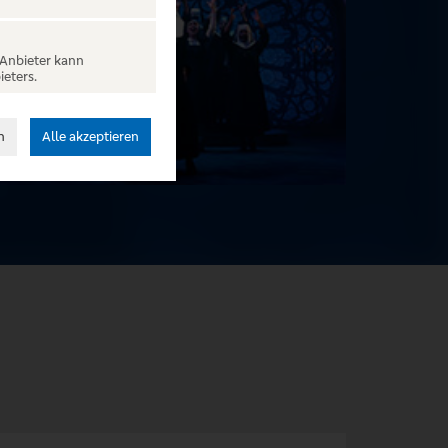
 Anbieter kann
ieters.
n
Alle akzeptieren