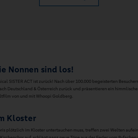
ie Nonnen sind los!
sical SISTER ACT ist zurück! Nach über 100.000 begeisterten Besuche
ach Deutschland & Österreich zurück und präsentieren ein himmlisch
tfilm von und mit Whoopi Goldberg.
m Kloster
ris plötzlich im Kloster untertauchen muss, treffen zwei Welten aufei
 Kirchenchor auf, schlägt ganz neue Töne aus der Feder vom 8-fachen