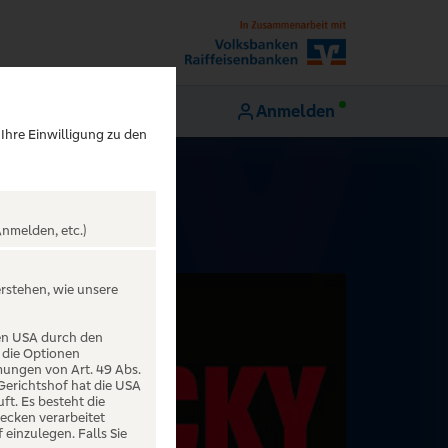
Anmelden
 Ihre Einwilligung zu den
nmelden, etc.)
erstehen, wie unsere
den USA durch den
 die Optionen
mungen von Art. 49 Abs.
 Gerichtshof hat die USA
t. Es besteht die
ecken verarbeitet
einzulegen. Falls Sie