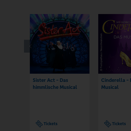
Sister Act - Das
Cinderella -
himmlische Musical
Musical
Tickets
Tickets