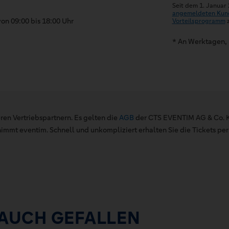
Seit dem 1. Januar
angemeldeten Kun
on 09:00 bis 18:00 Uhr
Vorteilsprogramm
z
* An Werktagen, 
ren Vertriebspartnern. Es gelten die
AGB
der CTS EVENTIM AG & Co. K
mt eventim. Schnell und unkompliziert erhalten Sie die Tickets per 
 AUCH GEFALLEN