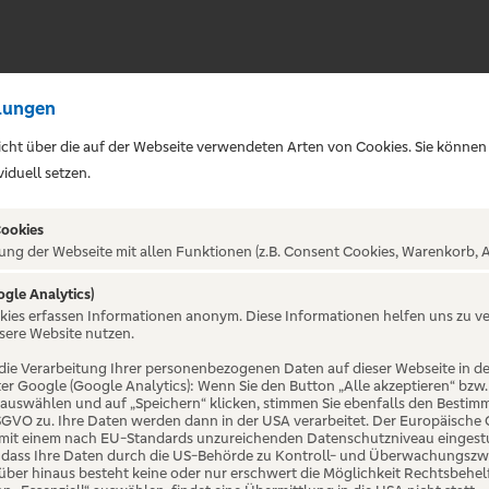
lungen
sicht über die auf der Webseite verwendeten Arten von Cookies. Sie können
iduell setzen.
Cookies
ung der Webseite mit allen Funktionen (z.B. Consent Cookies, Warenkorb, A
ogle Analytics)
okies erfassen Informationen anonym. Diese Informationen helfen uns zu v
Musical |
sere Website nutzen.
die Verarbeitung Ihrer personenbezogenen Daten auf dieser Webseite in 
er Google (Google Analytics): Wenn Sie den Button „Alle akzeptieren“ bzw.
ele
“ auswählen und auf „Speichern“ klicken, stimmen Sie ebenfalls den Bestim
 DSGVO zu. Ihre Daten werden dann in der USA verarbeitet. Der Europäische
 mit einem nach EU-Standards unzureichenden Datenschutzniveau eingestuf
, dass Ihre Daten durch die US-Behörde zu Kontroll- und Überwachungszw
ber hinaus besteht keine oder nur erschwert die Möglichkeit Rechtsbehelf 