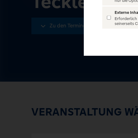
Tecklenbur
nur die Opti
Externe Inha
Erforderlich
seinerseits 
Zu den Terminen
VERANSTALTUNG W