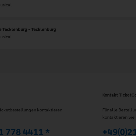
usical
e Tecklenburg - Tecklenburg
usical
Kontakt TicketC
 Ticketbestellungen kontaktieren
Für alle Bestell
kontaktieren Sie 
1 778 4411 *
+49(0)2