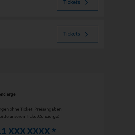
Tickets
Tickets
oncierge
ungen ohne Ticket-Preisangaben
bitte unseren TicketConcierge:
11 XXX XXXX *