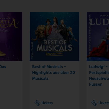
 Das
Best of Musicals -
Ludwig² -
Highlights aus über 20
Festspiel
Musicals
Neuschwa
Füssen
Tickets
Ticket