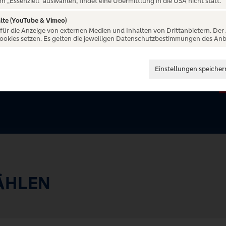
g
on „Essenziell“ auswählen, findet eine Übermittlung in die USA nicht statt.
lte (YouTube & Vimeo)
 für die Anzeige von externen Medien und Inhalten von Drittanbietern. Der
Cookies setzen. Es gelten die jeweiligen Datenschutzbestimmungen des Anb
Einstellungen speicher
ÄHLEN