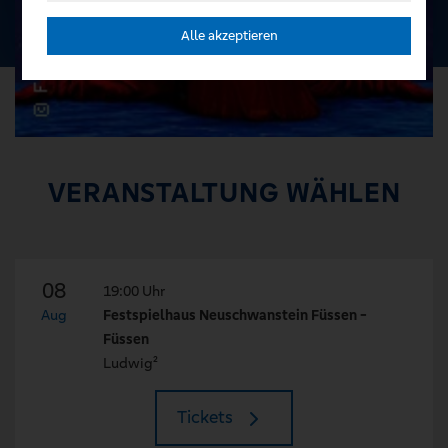
Alle akzeptieren
VERANSTALTUNG WÄHLEN
08
19:00 Uhr
Aug
Festspielhaus Neuschwanstein Füssen -
Füssen
Ludwig²
Tickets