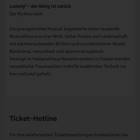
Ludwig² – der König ist zurück
Der Mythos lebt!
Das preisgekrönte Musical begeisterte schon tausende
Musicalfans aus aller Welt. Voller Poesie und Leidenschaft,
mit atemberaubenden Bildern und wunderschöner Musik!
Berührend, romantisch und spannend zugleich.
Gezeigt im Festspielhaus Neuschwanstein in Füssen werden
romantische Traumwelten mithilfe modernster Technik ins
hier und jetzt geholt.
Ticket-Hotline
Für Ihre telefonischen Ticketbestellungen kontaktieren Sie