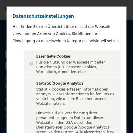
Datenschutzeinstellungen
Men
);">
Hier finden Sie eine Übersicht über die auf der Webseite
verwendeten Arten von Cookies. Sie können Ihre
ALLE EVENTS
Einwilligung zu den einzelnen Kategorien individuell setzen.
Ludwig² - Festspielhaus
Essentielle Cookies
Neuschwanstein Füssen
Für die Nutzung der Webseite mit allen
Funktionen (z.B. Consent Cookies,
Warenkorb, Anmelden, etc.)
Ludwig² – der König ist zurück
Statistik (Google Analytics)
Der Mythos lebt!
Statistik Cookies erfassen Informationen
anonym. Diese Informationen helfen uns zu
verstehen, wie unsere Besucher unsere
Das preisgekrönte Musical begeisterte schon
Website nutzen.
tausende Musicalfans aus aller Welt. Voller
Hinweis auf die Verarbeitung Ihrer
Poesie und L...
personenbezogenen Daten auf dieser
Webseite in den USA durch den
Dienstanbieter Google (Google Analytics):
Wenn Sie den Button „Alle akzeptieren“ bzw.