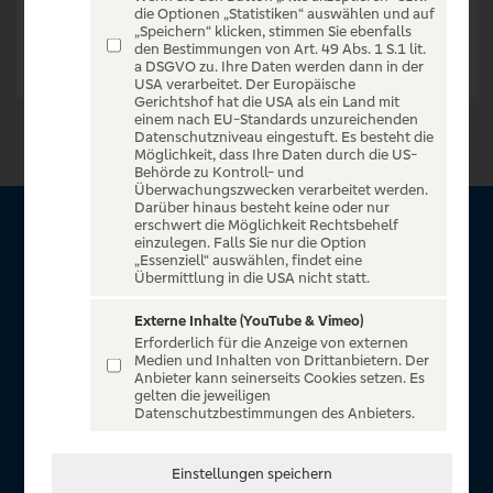
die Optionen „Statistiken“ auswählen und auf
„Speichern“ klicken, stimmen Sie ebenfalls
den Bestimmungen von Art. 49 Abs. 1 S.1 lit.
a DSGVO zu. Ihre Daten werden dann in der
USA verarbeitet. Der Europäische
Gerichtshof hat die USA als ein Land mit
einem nach EU-Standards unzureichenden
Datenschutzniveau eingestuft. Es besteht die
Möglichkeit, dass Ihre Daten durch die US-
Behörde zu Kontroll- und
Überwachungszwecken verarbeitet werden.
Darüber hinaus besteht keine oder nur
erschwert die Möglichkeit Rechtsbehelf
Über VR Entertain
einzulegen. Falls Sie nur die Option
„Essenziell“ auswählen, findet eine
Übermittlung in die USA nicht statt.
Herzlich willkommen auf VR Entertain, ein exklusiver Service
für alle Kunden der Volksbanken Raiffeisenbanken. Auf
Externe Inhalte (YouTube & Vimeo)
Erforderlich für die Anzeige von externen
unserem einzigartigen Portal finden Sie Tickets für
Medien und Inhalten von Drittanbietern. Der
atemberaubende Konzerte, Musicals und Shows, die
Anbieter kann seinerseits Cookies setzen. Es
gelten die jeweiligen
Fußball-Bundesliga sowie die Champions League und die
Datenschutzbestimmungen des Anbieters.
Europa League.
In Zusammenarbeit mit
Einstellungen speichern