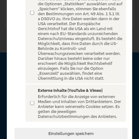
die Optionen „Statistiken“ auswählen und auf
„Speichern“ klicken, stimmen Sie ebenfalls
den Bestimmungen von Art. 49 Abs. 1 S.1 lit.
a DSGVO zu. Ihre Daten werden dann in der
USA verarbeitet. Der Europäische
Gerichtshof hat die USA als ein Land mit
einem nach EU-Standards unzureichenden
Datenschutzniveau eingestuft. Es besteht die
Möglichkeit, dass Ihre Daten durch die US-
Behörde zu Kontroll- und
Überwachungszwecken verarbeitet werden.
Darüber hinaus besteht keine oder nur
erschwert die Möglichkeit Rechtsbehelf
Über VR Entertain
einzulegen. Falls Sie nur die Option
„Essenziell“ auswählen, findet eine
Übermittlung in die USA nicht statt.
Herzlich willkommen auf VR Entertain, ein exklusiver Service
für alle Kunden der Volksbanken Raiffeisenbanken. Auf
Externe Inhalte (YouTube & Vimeo)
Erforderlich für die Anzeige von externen
unserem einzigartigen Portal finden Sie Tickets für
Medien und Inhalten von Drittanbietern. Der
atemberaubende Konzerte, Musicals und Shows, die
Anbieter kann seinerseits Cookies setzen. Es
gelten die jeweiligen
Fußball-Bundesliga sowie die Champions League und die
Datenschutzbestimmungen des Anbieters.
Europa League.
In Zusammenarbeit mit
Einstellungen speichern