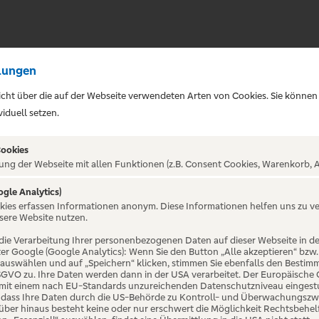
lungen
sicht über die auf der Webseite verwendeten Arten von Cookies. Sie können
iduell setzen.
Cookies
ung der Webseite mit allen Funktionen (z.B. Consent Cookies, Warenkorb, A
ogle Analytics)
ALTUNG NICHT GEFUNDE
okies erfassen Informationen anonym. Diese Informationen helfen uns zu v
sere Website nutzen.
die Verarbeitung Ihrer personenbezogenen Daten auf dieser Webseite in 
er Google (Google Analytics): Wenn Sie den Button „Alle akzeptieren“ bzw.
“ auswählen und auf „Speichern“ klicken, stimmen Sie ebenfalls den Bestim
 DSGVO zu. Ihre Daten werden dann in der USA verarbeitet. Der Europäische
 mit einem nach EU-Standards unzureichenden Datenschutzniveau eingestuf
, dass Ihre Daten durch die US-Behörde zu Kontroll- und Überwachungszw
ber hinaus besteht keine oder nur erschwert die Möglichkeit Rechtsbehelf 