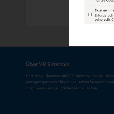
nur die Opti
Externe Inha
Erforderlich
seinerseits 
Über VR Entertain
Herzlich willkommen auf VR Entertain, ein exklusive
einzigartigen Portal finden Sie Tickets für atember
Champions League und die Europa League.