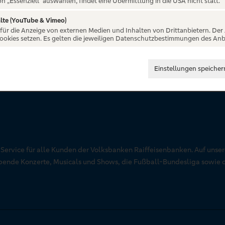
on „Essenziell“ auswählen, findet eine Übermittlung in die USA nicht statt.
lte (YouTube & Vimeo)
 für die Anzeige von externen Medien und Inhalten von Drittanbietern. Der
Cookies setzen. Es gelten die jeweiligen Datenschutzbestimmungen des Anb
Einstellungen speicher
r Service für alle Kunden der Volksbanken Raiffeisenbanken. Auf unse
aubende Konzerte, Musicals und Shows, die Fußball-Bundesliga sowie 