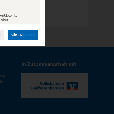
 Anbieter kann
ieters.
n
Alle akzeptieren
In Zusammenarbeit mit
rem
die