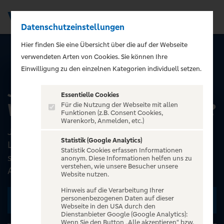
Datenschutzeinstellungen
Men
);">
Hier finden Sie eine Übersicht über die auf der Webseite
verwendeten Arten von Cookies. Sie können Ihre
ALLE EVENTS
Einwilligung zu den einzelnen Kategorien individuell setzen.
Joey Kelly - No Limits:
Essentielle Cookies
Wie schaffe ich mein Ziel?
Für die Nutzung der Webseite mit allen
Funktionen (z.B. Consent Cookies,
Warenkorb, Anmelden, etc.)
Joey Kelly referiert in seinem Vortrag NO
Statistik (Google Analytics)
LIMITS- Wie schaffe ich mein Ziel eindrucksvoll
Statistik Cookies erfassen Informationen
seinen Lebensweg als Unternehmer und
anonym. Diese Informationen helfen uns zu
verstehen, wie unsere Besucher unsere
Ausdauersportler, den e...
Website nutzen.
Hinweis auf die Verarbeitung Ihrer
personenbezogenen Daten auf dieser
Zu den Terminen
Webseite in den USA durch den
Dienstanbieter Google (Google Analytics):
Wenn Sie den Button „Alle akzeptieren“ bzw.