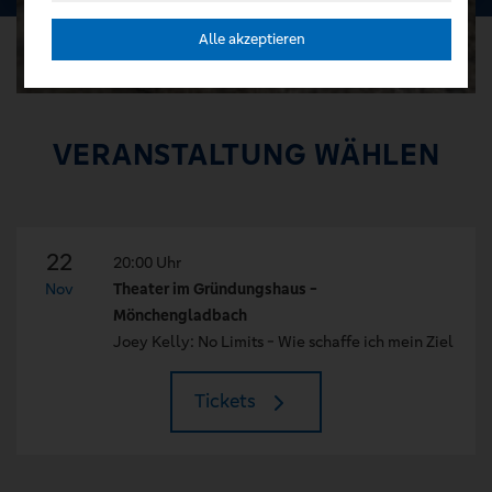
Alle akzeptieren
VERANSTALTUNG WÄHLEN
22
20:00 Uhr
Nov
Theater im Gründungshaus -
Mönchengladbach
Joey Kelly: No Limits - Wie schaffe ich mein Ziel
Tickets