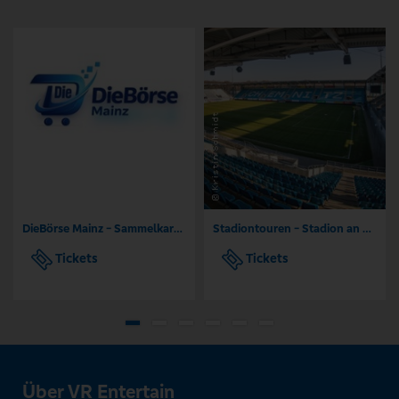
DieBörse Mainz - Sammelkarten Börse TCG
Stadiontouren - Stadion an der Gellertstraße Chemnitz
Tickets
Tickets
Über VR Entertain