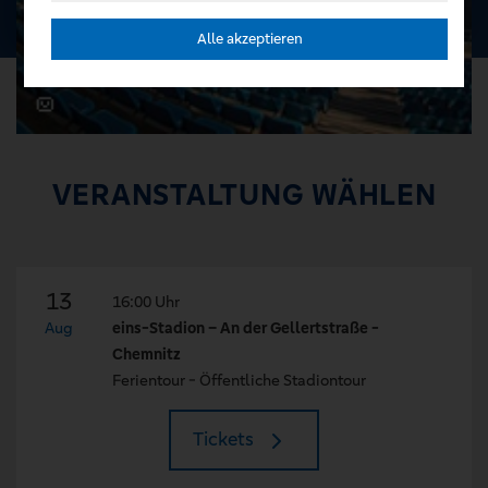
Alle akzeptieren
VERANSTALTUNG WÄHLEN
13
16:00 Uhr
Aug
eins-Stadion – An der Gellertstraße -
Chemnitz
Ferientour - Öffentliche Stadiontour
Tickets