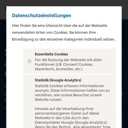
Datenschutzeinstellungen
Men
);">
Hier finden Sie eine Übersicht über die auf der Webseite
verwendeten Arten von Cookies. Sie können Ihre
ALLE EVENTS
Einwilligung zu den einzelnen Kategorien individuell setzen.
Stadiontouren - Stadion
Essentielle Cookies
an der Gellertstraße
Für die Nutzung der Webseite mit allen
Funktionen (z.B. Consent Cookies,
Warenkorb, Anmelden, etc.)
Chemnitz
Statistik (Google Analytics)
Während der Stadiontour können Fans und
Statistik Cookies erfassen Informationen
anonym. Diese Informationen helfen uns zu
Interessierte die Heimspielstätte des Chemnitzer
verstehen, wie unsere Besucher unsere
Website nutzen.
FC hautnah erleben und in einer ca. 75-
minütigen geführten To...
Hinweis auf die Verarbeitung Ihrer
personenbezogenen Daten auf dieser
Webseite in den USA durch den
Dienstanbieter Google (Google Analytics):
Zu den Terminen
Wenn Sie den Button „Alle akzeptieren“ bzw.