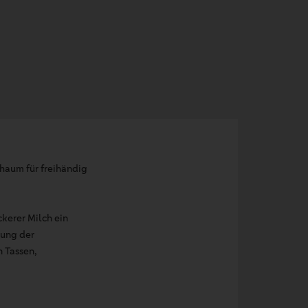
haum für freihändig
kerer Milch ein
nung der
 Tassen,