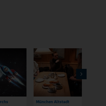
urchs
München Altstadt
Poetry 