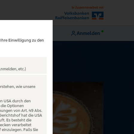
Anmelden
 Ihre Einwilligung zu den
nmelden, etc.)
erstehen, wie unsere
den USA durch den
 die Optionen
mungen von Art. 49 Abs.
 Gerichtshof hat die USA
t. Es besteht die
ecken verarbeitet
einzulegen. Falls Sie