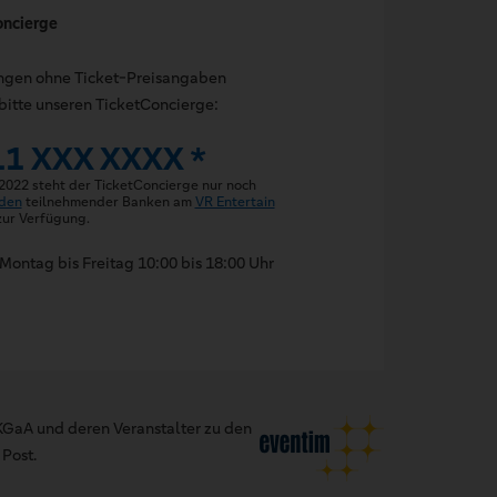
oncierge
ungen ohne Ticket-Preisangaben
bitte unseren TicketConcierge:
11 XXX XXXX *
 2022 steht der TicketConcierge nur noch
den
teilnehmender Banken am
VR Entertain
ur Verfügung.
Montag bis Freitag 10:00 bis 18:00 Uhr
GaA und deren Veranstalter zu den
Post.