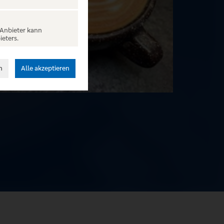
 Anbieter kann
ieters.
n
Alle akzeptieren