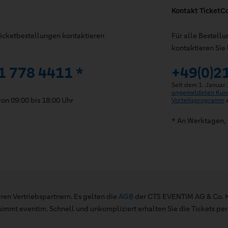
Kontakt TicketC
 Ticketbestellungen kontaktieren
Für alle Bestell
kontaktieren Sie 
1 778 4411 *
+49(0)2
Seit dem 1. Januar
angemeldeten Kun
on 09:00 bis 18:00 Uhr
Vorteilsprogramm
z
* An Werktagen, 
ren Vertriebspartnern. Es gelten die
AGB
der CTS EVENTIM AG & Co. K
mt eventim. Schnell und unkompliziert erhalten Sie die Tickets per 