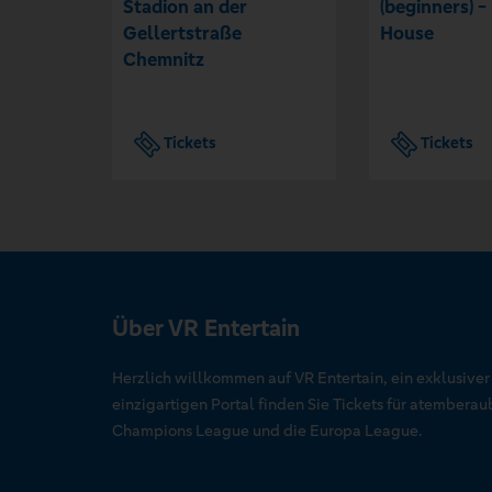
Stadion an der
(beginners) -
Gellertstraße
House
Chemnitz
Tickets
Tickets
Über VR Entertain
Herzlich willkommen auf VR Entertain, ein exklusive
einzigartigen Portal finden Sie Tickets für atember
Champions League und die Europa League.