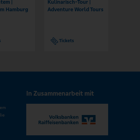
tem |
Kulinarisch-Tour |
Make Po
um Hamburg
Adventure World Tours
Again
s
Tickets
Tic
In Zusammenarbeit mit
rem
die