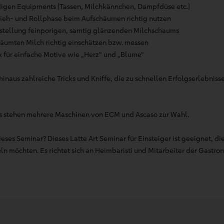
igen Equipments (Tassen, Milchkännchen, Dampfdüse etc.)
Zieh- und Rollphase beim Aufschäumen richtig nutzen
erstellung feinporigen, samtig glänzenden Milchschaums
äumten Milch richtig einschätzen bzw. messen
 für einfache Motive wie „Herz“ und „Blume“
hinaus zahlreiche Tricks und Kniffe, die zu schnellen Erfolgserlebni
Es stehen mehrere Maschinen von ECM und Ascaso zur Wahl.
ieses Seminar? Dieses Latte Art Seminar für Einsteiger ist geeignet, d
n möchten. Es richtet sich an Heimbaristi und Mitarbeiter der Gastro