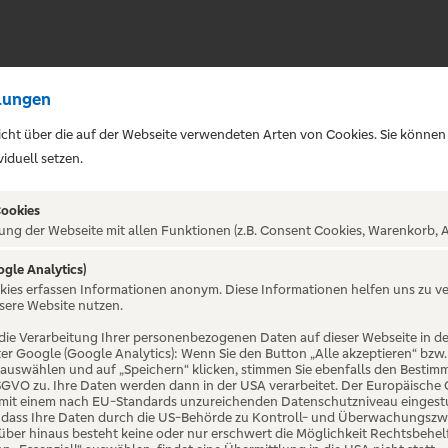
lungen
sicht über die auf der Webseite verwendeten Arten von Cookies. Sie können
iduell setzen.
Cookies
ung der Webseite mit allen Funktionen (z.B. Consent Cookies, Warenkorb, A
ogle Analytics)
okies erfassen Informationen anonym. Diese Informationen helfen uns zu v
atte Art | ca.
sere Website nutzen.
die Verarbeitung Ihrer personenbezogenen Daten auf dieser Webseite in 
er Google (Google Analytics): Wenn Sie den Button „Alle akzeptieren“ bzw.
 Godshot
“ auswählen und auf „Speichern“ klicken, stimmen Sie ebenfalls den Bestim
 DSGVO zu. Ihre Daten werden dann in der USA verarbeitet. Der Europäische
 mit einem nach EU-Standards unzureichenden Datenschutzniveau eingestuf
, dass Ihre Daten durch die US-Behörde zu Kontroll- und Überwachungszw
ber hinaus besteht keine oder nur erschwert die Möglichkeit Rechtsbehelf 