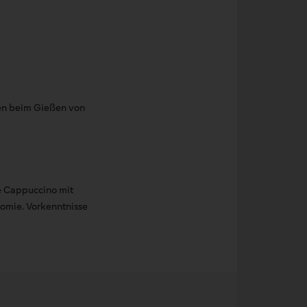
ssen beim Gießen von
ie Cappuccino mit
nomie. Vorkenntnisse