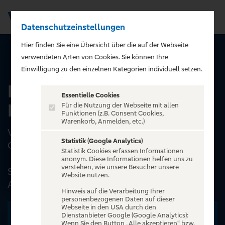
Datenschutzeinstellungen
Men
);">
Hier finden Sie eine Übersicht über die auf der Webseite
verwendeten Arten von Cookies. Sie können Ihre
ALLE EVENTS
Einwilligung zu den einzelnen Kategorien individuell setzen.
Das Kriminal Dinner -
Essentielle Cookies
Eine Leiche im Louvre
Für die Nutzung der Webseite mit allen
Funktionen (z.B. Consent Cookies,
Warenkorb, Anmelden, etc.)
Verzwickte Kriminalfälle und kulinarischer
Statistik (Google Analytics)
Genuss beim Kriminal Dinner
Statistik Cookies erfassen Informationen
anonym. Diese Informationen helfen uns zu
verstehen, wie unsere Besucher unsere
Sie suchen nach einem außergewöhnlichen
Website nutzen.
Abend, bei dem Sie den Alltag hinter s...
Hinweis auf die Verarbeitung Ihrer
personenbezogenen Daten auf dieser
Webseite in den USA durch den
Zu den Terminen
Dienstanbieter Google (Google Analytics):
Wenn Sie den Button „Alle akzeptieren“ bzw.