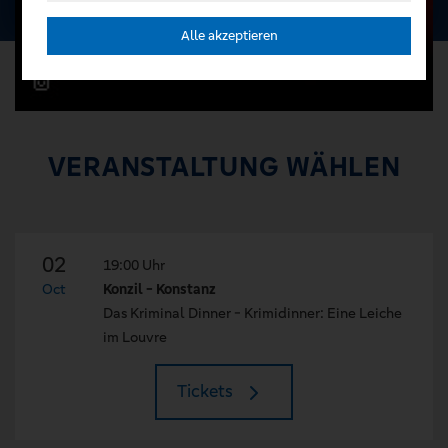
Alle akzeptieren
VERANSTALTUNG WÄHLEN
02
19:00 Uhr
Oct
Konzil - Konstanz
Das Kriminal Dinner - Krimidinner: Eine Leiche
im Louvre
Tickets