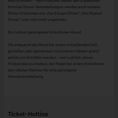
Kein Krimifan? – kein Problem! Neben den klassischen
Kriminal Dinner Veranstaltungen werden auch weitere
Dinner Erlebnisse wie „Das Escape Dinner“, Das Musical
Dinner“ und viele mehr angeboten.
Ein rundum gelungener Krimidinner Abend
Ob entspannt das Menü bei einem mitreißenden Fall
genießen oder gemeinsam mit anderen Gästen gleich
selbst zum Ermittler werden – wer Lust hat, etwas
Prickelndes zu erleben, der findet bei einem Krimidinner
den idealen Rahmen für eine gelungene
Abendveranstaltung.
Ticket-Hotline