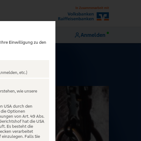
Anmelden
 Ihre Einwilligung zu den
nmelden, etc.)
erstehen, wie unsere
den USA durch den
 die Optionen
mungen von Art. 49 Abs.
 Gerichtshof hat die USA
t. Es besteht die
ecken verarbeitet
einzulegen. Falls Sie