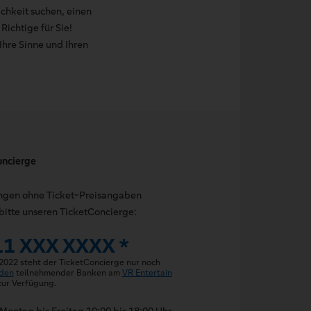
ichkeit suchen, einen
ichtige für Sie!
Ihre Sinne und Ihren
oncierge
ungen ohne Ticket-Preisangaben
bitte unseren TicketConcierge:
11 XXX XXXX *
 2022 steht der TicketConcierge nur noch
den
teilnehmender Banken am
VR Entertain
ur Verfügung.
Montag bis Freitag 10:00 bis 18:00 Uhr