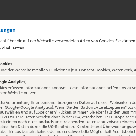
lungen
sicht über die auf der Webseite verwendeten Arten von Cookies. Sie können
iduell setzen.
Cookies
ung der Webseite mit allen Funktionen (z.B. Consent Cookies, Warenkorb, A
ogle Analytics)
okies erfassen Informationen anonym. Diese Informationen helfen uns zu v
Dinner –
sere Website nutzen.
die Verarbeitung Ihrer personenbezogenen Daten auf dieser Webseite in 
er Google (Google Analytics): Wenn Sie den Button „Alle akzeptieren“ bzw.
er Genuss und
“ auswählen und auf „Speichern“ klicken, stimmen Sie ebenfalls den Bestim
 DSGVO zu. Ihre Daten werden dann in der USA verarbeitet. Der Europäische
 mit einem nach EU-Standards unzureichenden Datenschutzniveau eingestuf
, dass Ihre Daten durch die US-Behörde zu Kontroll- und Überwachungszw
ber hinaus besteht keine oder nur erschwert die Möglichkeit Rechtsbehelf 