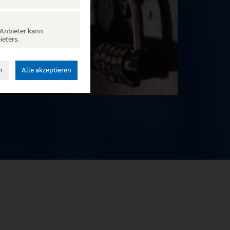
 Anbieter kann
ieters.
n
Alle akzeptieren