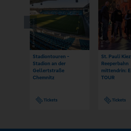
Stadiontouren -
St. Pauli Kie
Stadion an der
Reeperbahn
Gellertstraße
mittendrin:
Chemnitz
TOUR
Tickets
Tickets