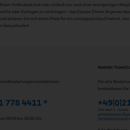
 Room-Enthusiast sind oder einfach nur nach einer einzigartigen Mögl
milie oder Kollegen zu verbringen – das Escape Dinner ist genau das R
nd sicheren Sie sich einen Platz für ein unvergessliches Erlebnis, das 
 herausfordert.
Kontakt TicketC
 Ticketbestellungen kontaktieren
Für alle Bestell
kontaktieren Sie 
1 778 4411 *
+49(0)2
Seit dem 1. Januar
angemeldeten Kun
on 09:00 bis 18:00 Uhr
Vorteilsprogramm
z
* An Werktagen, 