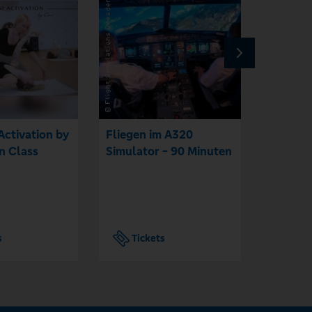
Activation by
Fliegen im A320
GUGGEM
n Class
Simulator - 90 Minuten
Rheing
Filmso
s
Tickets
Tic