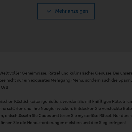
Mehr anzeigen
 Welt voller Geheimnisse, Rätsel und kulinarischer Genüsse. Bei unse
Sie nicht nur ein exquisites Mehrgang-Menü, sondern auch die Spann
 Ort!
rischen Köstlichkeiten genießen, werden Sie mit kniffligen Rätseln 
Sinne schärfen und Ihre Neugier wecken. Entdecken Sie versteckte Bots
n, entschlüsseln Sie Codes und lösen Sie mysteriöse Rätsel. Nur durc
önnen Sie die Herausforderungen meistern und den Sieg erringen!