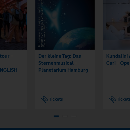
ztour -
Der kleine Tag: Das
Kundalini 
Sternenmusical -
Cari - Ope
 ENGLISH
Planetarium Hamburg
Tickets
Ticket