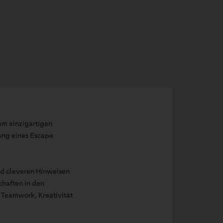
rem einzigartigen
ung eines Escape
und cleveren Hinweisen
chaften in den
h Teamwork, Kreativität