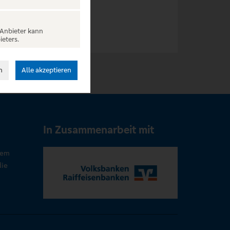
 Anbieter kann
ieters.
n
Alle akzeptieren
In Zusammenarbeit mit
rem
die