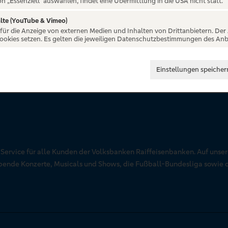
on „Essenziell“ auswählen, findet eine Übermittlung in die USA nicht statt.
lte (YouTube & Vimeo)
 für die Anzeige von externen Medien und Inhalten von Drittanbietern. Der
Cookies setzen. Es gelten die jeweiligen Datenschutzbestimmungen des Anb
Einstellungen speicher
r Service für alle Kunden der Volksbanken Raiffeisenbanken. Auf unse
aubende Konzerte, Musicals und Shows, die Fußball-Bundesliga sowie 