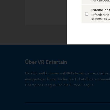
nur die Opti
Externe Inha
Erforderlich
seinerseits 
Über VR Entertain
Herzlich willkommen auf VR Entertain, ein exklusive
einzigartigen Portal finden Sie Tickets für atember
Champions League und die Europa League.