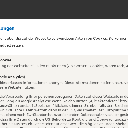
lungen
sicht über die auf der Webseite verwendeten Arten von Cookies. Sie können
iduell setzen.
Cookies
ung der Webseite mit allen Funktionen (z.B. Consent Cookies, Warenkorb, A
ogle Analytics)
ALTUNG NICHT GEFUNDE
okies erfassen Informationen anonym. Diese Informationen helfen uns zu v
sere Website nutzen.
die Verarbeitung Ihrer personenbezogenen Daten auf dieser Webseite in 
er Google (Google Analytics): Wenn Sie den Button „Alle akzeptieren“ bzw.
“ auswählen und auf „Speichern“ klicken, stimmen Sie ebenfalls den Bestim
 DSGVO zu. Ihre Daten werden dann in der USA verarbeitet. Der Europäische
 mit einem nach EU-Standards unzureichenden Datenschutzniveau eingestuf
, dass Ihre Daten durch die US-Behörde zu Kontroll- und Überwachungszw
ber hinaus besteht keine oder nur erschwert die Möglichkeit Rechtsbehelf 