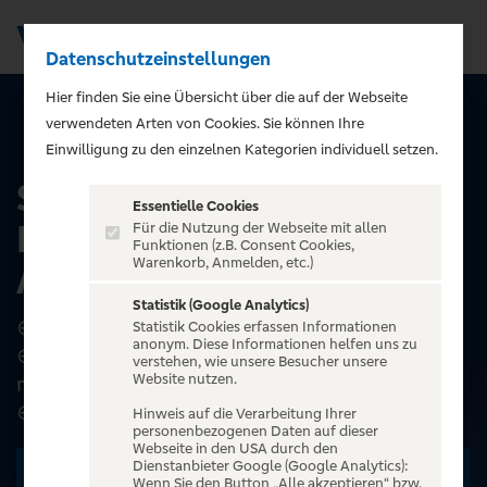
Datenschutzeinstellungen
Men
);">
Hier finden Sie eine Übersicht über die auf der Webseite
verwendeten Arten von Cookies. Sie können Ihre
ALLE EVENTS
Einwilligung zu den einzelnen Kategorien individuell setzen.
St. Pauli Highlights für
Essentielle Cookies
Hamburg CARD-Inhaber |
Für die Nutzung der Webseite mit allen
Funktionen (z.B. Consent Cookies,
Warenkorb, Anmelden, etc.)
Abenteuer Hamburg
Statistik (Google Analytics)
⊕ Besuch der Kneipe „Zur Ritze“ samt Boxkeller
Statistik Cookies erfassen Informationen
anonym. Diese Informationen helfen uns zu
⊕ Ermäßigter und kostenfreier Eintritt in
verstehen, wie unsere Besucher unsere
Website nutzen.
mehrere Clubs und Diskotheken nach der Tour
⊕ Aktuellste Neui...
Hinweis auf die Verarbeitung Ihrer
personenbezogenen Daten auf dieser
Webseite in den USA durch den
Dienstanbieter Google (Google Analytics):
Zu den Terminen
Wenn Sie den Button „Alle akzeptieren“ bzw.