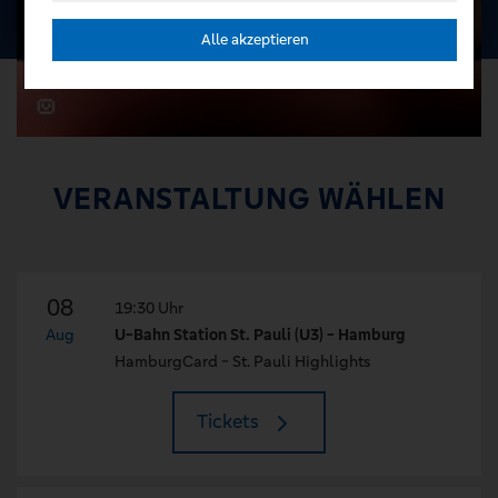
Alle akzeptieren
VERANSTALTUNG WÄHLEN
08
19:30 Uhr
Aug
U-Bahn Station St. Pauli (U3) - Hamburg
HamburgCard - St. Pauli Highlights
Tickets