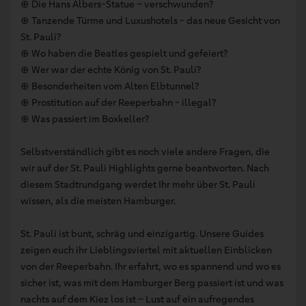
⊕ Die Hans Albers-Statue – verschwunden?
⊕ Tanzende Türme und Luxushotels - das neue Gesicht von
St. Pauli?
⊕ Wo haben die Beatles gespielt und gefeiert?
⊕ Wer war der echte König von St. Pauli?
⊕ Besonderheiten vom Alten Elbtunnel?
⊕ Prostitution auf der Reeperbahn - illegal?
⊕ Was passiert im Boxkeller?
Selbstverständlich gibt es noch viele andere Fragen, die
wir auf der St. Pauli Highlights gerne beantworten. Nach
diesem Stadtrundgang werdet Ihr mehr über St. Pauli
wissen, als die meisten Hamburger.
St. Pauli ist bunt, schräg und einzigartig. Unsere Guides
zeigen euch ihr Lieblingsviertel mit aktuellen Einblicken
von der Reeperbahn. Ihr erfahrt, wo es spannend und wo es
sicher ist, was mit dem Hamburger Berg passiert ist und was
nachts auf dem Kiez los ist – Lust auf ein aufregendes