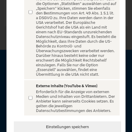
die Optionen „Statistiken“ auswählen und auf
„Speichern“ klicken, stimmen Sie ebenfalls
den Bestimmungen von Art. 49 Abs. 1 S.1 lit.
a DSGVO zu. Ihre Daten werden dann in der
USA verarbeitet. Der Europäische
Gerichtshof hat die USA als ein Land mit
einem nach EU-Standards unzureichenden
Datenschutzniveau eingestuft. Es besteht die
Möglichkeit, dass Ihre Daten durch die US-
Behörde zu Kontroll- und
Überwachungszwecken verarbeitet werden.
Darüber hinaus besteht keine oder nur
erschwert die Möglichkeit Rechtsbehelf
Über VR Entertain
einzulegen. Falls Sie nur die Option
„Essenziell“ auswählen, findet eine
Übermittlung in die USA nicht statt.
Herzlich willkommen auf VR Entertain, ein exklusiver Service
für alle Kunden der Volksbanken Raiffeisenbanken. Auf
Externe Inhalte (YouTube & Vimeo)
Erforderlich für die Anzeige von externen
unserem einzigartigen Portal finden Sie Tickets für
Medien und Inhalten von Drittanbietern. Der
atemberaubende Konzerte, Musicals und Shows, die
Anbieter kann seinerseits Cookies setzen. Es
gelten die jeweiligen
Fußball-Bundesliga sowie die Champions League und die
Datenschutzbestimmungen des Anbieters.
Europa League.
In Zusammenarbeit mit
Einstellungen speichern