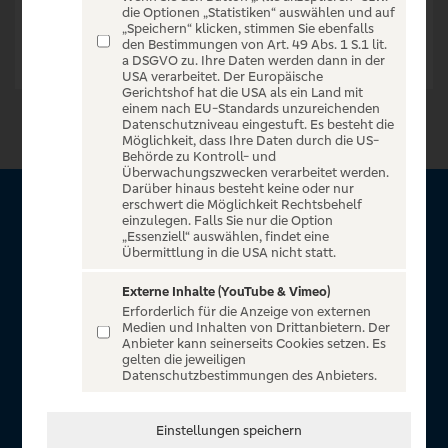
die Optionen „Statistiken“ auswählen und auf
„Speichern“ klicken, stimmen Sie ebenfalls
den Bestimmungen von Art. 49 Abs. 1 S.1 lit.
a DSGVO zu. Ihre Daten werden dann in der
USA verarbeitet. Der Europäische
Gerichtshof hat die USA als ein Land mit
einem nach EU-Standards unzureichenden
Datenschutzniveau eingestuft. Es besteht die
Möglichkeit, dass Ihre Daten durch die US-
Behörde zu Kontroll- und
Überwachungszwecken verarbeitet werden.
Darüber hinaus besteht keine oder nur
erschwert die Möglichkeit Rechtsbehelf
Über VR Entertain
einzulegen. Falls Sie nur die Option
„Essenziell“ auswählen, findet eine
Übermittlung in die USA nicht statt.
Herzlich willkommen auf VR Entertain, ein exklusiver Service
für alle Kunden der Volksbanken Raiffeisenbanken. Auf
Externe Inhalte (YouTube & Vimeo)
Erforderlich für die Anzeige von externen
unserem einzigartigen Portal finden Sie Tickets für
Medien und Inhalten von Drittanbietern. Der
atemberaubende Konzerte, Musicals und Shows, die
Anbieter kann seinerseits Cookies setzen. Es
gelten die jeweiligen
Fußball-Bundesliga sowie die Champions League und die
Datenschutzbestimmungen des Anbieters.
Europa League.
In Zusammenarbeit mit
Einstellungen speichern