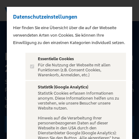
Datenschutzeinstellungen
Men
);">
Hier finden Sie eine Übersicht über die auf der Webseite
verwendeten Arten von Cookies. Sie können Ihre
ALLE EVENTS
Einwilligung zu den einzelnen Kategorien individuell setzen.
Die Prinzen - Symphonica
Essentielle Cookies
2026
Für die Nutzung der Webseite mit allen
Funktionen (z.B. Consent Cookies,
Warenkorb, Anmelden, etc.)
Seit 35 Jahren regieren Die Prinzen die deutsche
Statistik (Google Analytics)
Poplandschaft und das völlig zurecht! Mit einem
Statistik Cookies erfassen Informationen
unverkennbaren Sound, grandiosen Hits und
anonym. Diese Informationen helfen uns zu
verstehen, wie unsere Besucher unsere
einer orden...
Website nutzen.
Hinweis auf die Verarbeitung Ihrer
personenbezogenen Daten auf dieser
Zu den Terminen
Webseite in den USA durch den
Dienstanbieter Google (Google Analytics):
Wenn Sie den Button „Alle akzeptieren“ bzw.