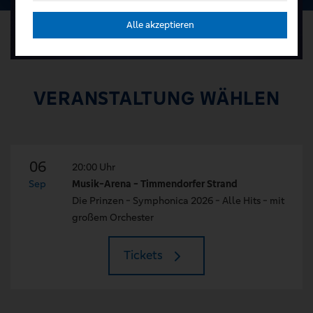
Alle akzeptieren
VERANSTALTUNG WÄHLEN
06
20:00 Uhr
Sep
Musik-Arena - Timmendorfer Strand
Die Prinzen - Symphonica 2026 - Alle Hits - mit
großem Orchester
Tickets