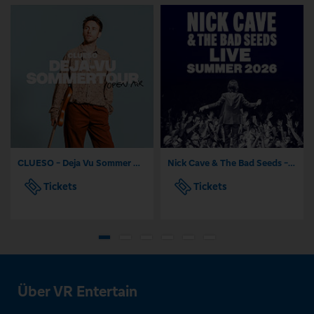
CLUESO - Deja Vu Sommer Open Air
Nick Cave & The Bad Seeds - Tour 2026
Tickets
Tickets
Über VR Entertain