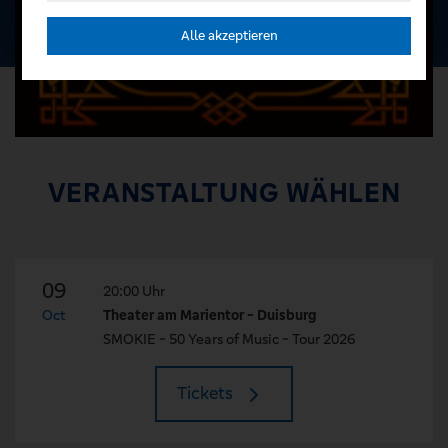
Alle akzeptieren
VERANSTALTUNG WÄHLEN
09
20:00 Uhr
Oct
Theater am Marientor - Duisburg
SMOKIE - 50 Years of Music - Tour 2026
Tickets