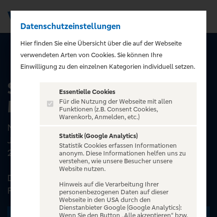
Datenschutzeinstellungen
Men
);">
Hier finden Sie eine Übersicht über die auf der Webseite
verwendeten Arten von Cookies. Sie können Ihre
ALLE EVENTS
Einwilligung zu den einzelnen Kategorien individuell setzen.
SMOKIE - 50 Years of
Essentielle Cookies
Music - Tour 2026
Für die Nutzung der Webseite mit allen
Funktionen (z.B. Consent Cookies,
Warenkorb, Anmelden, etc.)
Nach den erfolgreichen Tourneen der letzten
Statistik (Google Analytics)
Jahre setzen SMOKIEihre Erfolgsgeschichte
Statistik Cookies erfassen Informationen
2026 fort!
anonym. Diese Informationen helfen uns zu
verstehen, wie unsere Besucher unsere
Website nutzen.
Die legendäre Band begeistert seit Jahrzehnten
Hinweis auf die Verarbeitung Ihrer
Fans...
personenbezogenen Daten auf dieser
Webseite in den USA durch den
Dienstanbieter Google (Google Analytics):
Wenn Sie den Button „Alle akzeptieren“ bzw.