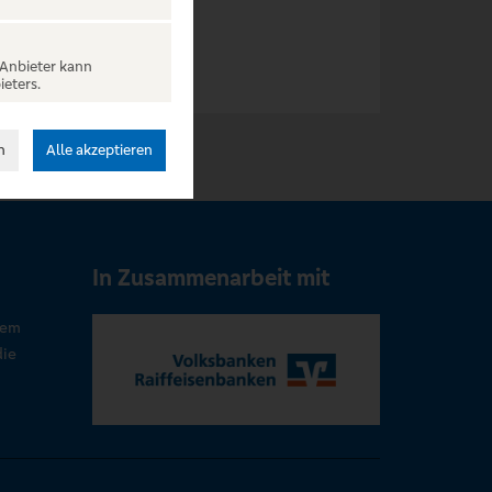
 Anbieter kann
ieters.
n
Alle akzeptieren
In Zusammenarbeit mit
rem
die