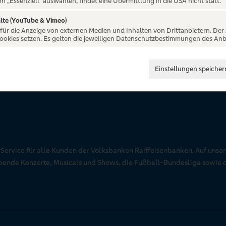
on „Essenziell“ auswählen, findet eine Übermittlung in die USA nicht statt.
lte (YouTube & Vimeo)
 für die Anzeige von externen Medien und Inhalten von Drittanbietern. Der
Cookies setzen. Es gelten die jeweiligen Datenschutzbestimmungen des Anb
Einstellungen speicher
r Service für alle Kunden der Volksbanken Raiffeisenbanken. Auf unse
aubende Konzerte, Musicals und Shows, die Fußball-Bundesliga sowie 