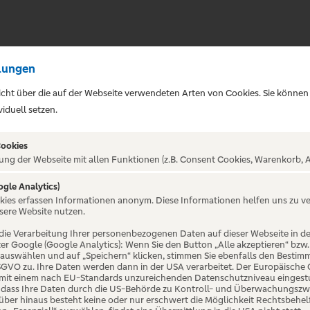
lungen
sicht über die auf der Webseite verwendeten Arten von Cookies. Sie können
iduell setzen.
Cookies
ung der Webseite mit allen Funktionen (z.B. Consent Cookies, Warenkorb, A
ogle Analytics)
ALTUNG NICHT GEFUNDE
okies erfassen Informationen anonym. Diese Informationen helfen uns zu v
sere Website nutzen.
die Verarbeitung Ihrer personenbezogenen Daten auf dieser Webseite in 
er Google (Google Analytics): Wenn Sie den Button „Alle akzeptieren“ bzw.
“ auswählen und auf „Speichern“ klicken, stimmen Sie ebenfalls den Bestim
 DSGVO zu. Ihre Daten werden dann in der USA verarbeitet. Der Europäische
 mit einem nach EU-Standards unzureichenden Datenschutzniveau eingestuf
, dass Ihre Daten durch die US-Behörde zu Kontroll- und Überwachungszw
ber hinaus besteht keine oder nur erschwert die Möglichkeit Rechtsbehelf 