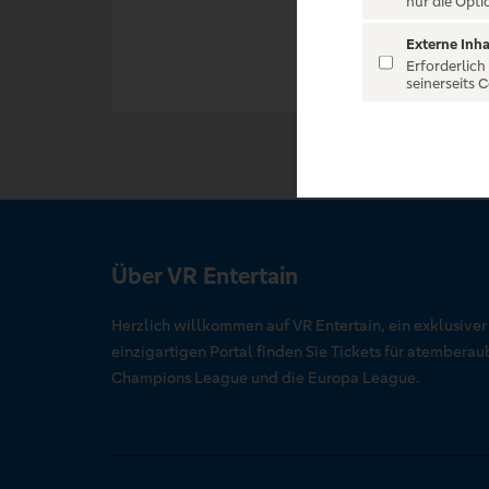
nur die Opti
Externe Inha
Erforderlich
seinerseits 
Über VR Entertain
Herzlich willkommen auf VR Entertain, ein exklusive
einzigartigen Portal finden Sie Tickets für atember
Champions League und die Europa League.