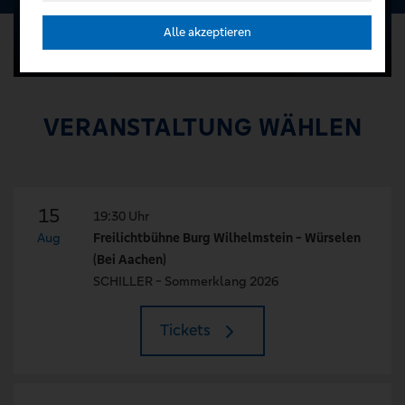
Alle akzeptieren
VERANSTALTUNG WÄHLEN
15
19:30 Uhr
Aug
Freilichtbühne Burg Wilhelmstein - Würselen
(Bei Aachen)
SCHILLER - Sommerklang 2026
Tickets