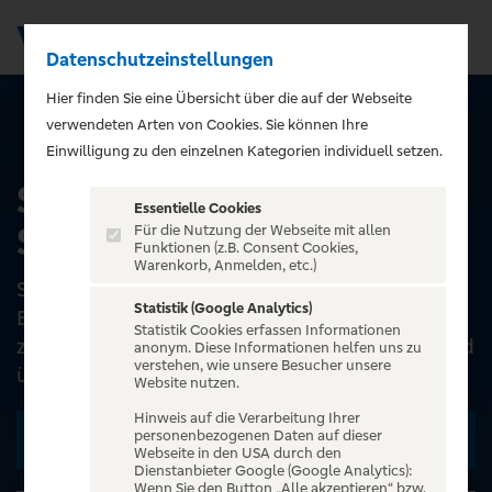
Datenschutzeinstellungen
Men
);">
Hier finden Sie eine Übersicht über die auf der Webseite
verwendeten Arten von Cookies. Sie können Ihre
ALLE EVENTS
Einwilligung zu den einzelnen Kategorien individuell setzen.
SCHILLER -
Essentielle Cookies
Sommerklang 2026
Für die Nutzung der Webseite mit allen
Funktionen (z.B. Consent Cookies,
Warenkorb, Anmelden, etc.)
SCHILLER – Der Soundvisionär des Global Pop
Statistik (Google Analytics)
Elf Top-10-Alben, davon neun auf Platz 1,
Statistik Cookies erfassen Informationen
zahlreiche Gold- und Platinauszeichnungen und
anonym. Diese Informationen helfen uns zu
verstehen, wie unsere Besucher unsere
über sieben Millio...
Website nutzen.
Hinweis auf die Verarbeitung Ihrer
personenbezogenen Daten auf dieser
Zu den Terminen
Webseite in den USA durch den
Dienstanbieter Google (Google Analytics):
Wenn Sie den Button „Alle akzeptieren“ bzw.