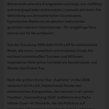
Bühne eindrucksvolle Klangwelten und zeigt, wie vielfältig
und energiegeladen elektronische Livemusik sein kann. Die
Verbindung aus atmosphärischen Soundscapes,
hypnotischen Beats und akustischen Instrumenten
garantiert intensive Hörerlebnisse – für langjährige Fans
ebenso wie für Neuentdecker.
Seit der Gründung 1998 steht SCHILLER für elektronische
Musik, die warm, menschlich und emotional klingt. Mit
weltweit ausverkauften Tourneen und Millionen
begeisterter Hörer gilt er bis heute als Soundvisionär und
Meister des Global Pop.
Nach der großen Arena-Tour „Euphoria“ im Mai 2026
zelebriert SCHILLER, Deutschlands Meister der
elektronischen Klangwelten, den Sommer in all seinen
Facetten: „Sommerklang 2026“ entführt in eine Reihe
intimer Open-Air-Konzerte, die das Publikum auf
einzigartige Klangreisen mitnehmen. Auf den schönsten