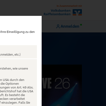
Anmelden
 Ihre Einwilligung zu den
nmelden, etc.)
erstehen, wie unsere
den USA durch den
 die Optionen
mungen von Art. 49 Abs.
 Gerichtshof hat die USA
t. Es besteht die
ecken verarbeitet
einzulegen. Falls Sie