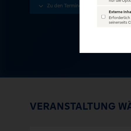
nur die Opti
Zu den Terminen
Externe Inha
Erforderlich
seinerseits 
VERANSTALTUNG W