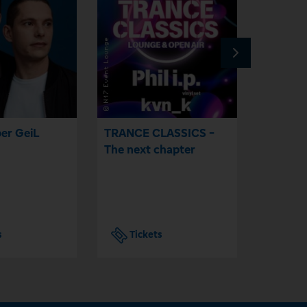
er GeiL
TRANCE CLASSICS -
Twerk D
The next chapter
s
Tickets
Tic