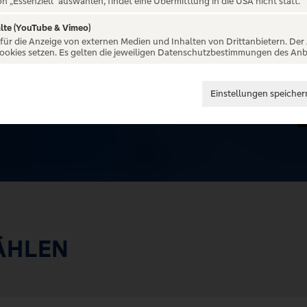
on „Essenziell“ auswählen, findet eine Übermittlung in die USA nicht statt.
lte (YouTube & Vimeo)
 für die Anzeige von externen Medien und Inhalten von Drittanbietern. Der
Cookies setzen. Es gelten die jeweiligen Datenschutzbestimmungen des Anb
Einstellungen speicher
ÄHLEN