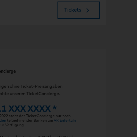
Tickets
oncierge
ungen ohne Ticket-Preisangaben
bitte unseren TicketConcierge:
11 XXX XXXX *
 2022 steht der TicketConcierge nur noch
den
teilnehmender Banken am
VR Entertain
ur Verfügung.