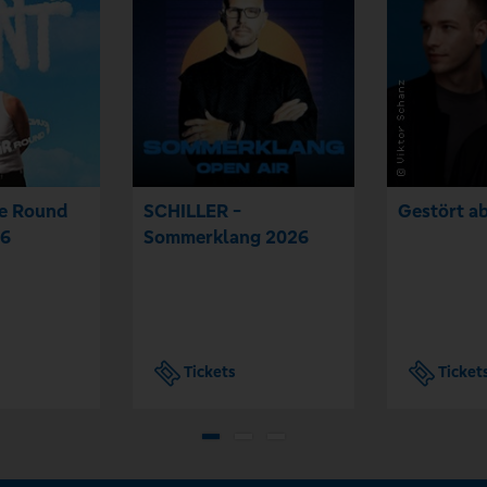
he Round
SCHILLER -
Gestört ab
26
Sommerklang 2026
Tickets
Ticket