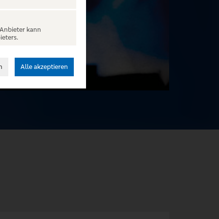
 Anbieter kann
ieters.
n
Alle akzeptieren