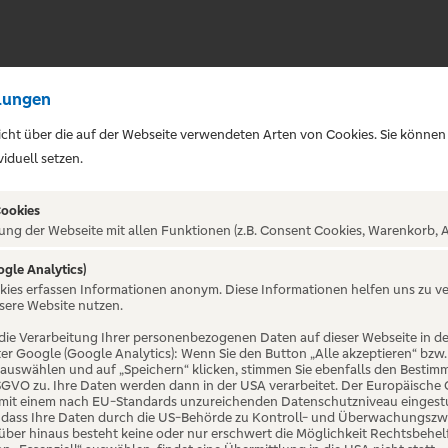
lungen
sicht über die auf der Webseite verwendeten Arten von Cookies. Sie können
iduell setzen.
Cookies
ung der Webseite mit allen Funktionen (z.B. Consent Cookies, Warenkorb, A
ogle Analytics)
okies erfassen Informationen anonym. Diese Informationen helfen uns zu v
NSTRASEN
sere Website nutzen.
die Verarbeitung Ihrer personenbezogenen Daten auf dieser Webseite in 
er Google (Google Analytics): Wenn Sie den Button „Alle akzeptieren“ bzw.
“ auswählen und auf „Speichern“ klicken, stimmen Sie ebenfalls den Bestim
 DSGVO zu. Ihre Daten werden dann in der USA verarbeitet. Der Europäische
 mit einem nach EU-Standards unzureichenden Datenschutzniveau eingestuf
, dass Ihre Daten durch die US-Behörde zu Kontroll- und Überwachungszw
ber hinaus besteht keine oder nur erschwert die Möglichkeit Rechtsbehelf 