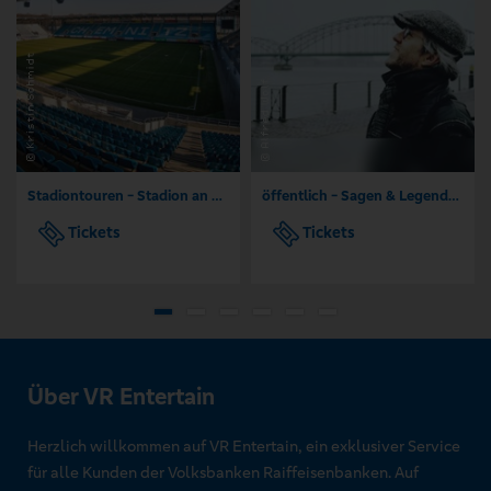
Stadiontouren - Stadion an der Gellertstraße Chemnitz
öffentlich - Sagen & Legenden aus Köln
Tickets
Tickets
Über VR Entertain
Herzlich willkommen auf VR Entertain, ein exklusiver Service
für alle Kunden der Volksbanken Raiffeisenbanken. Auf