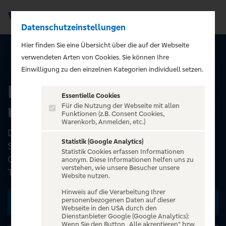
Datenschutzeinstellungen
Men
);">
Hier finden Sie eine Übersicht über die auf der Webseite
verwendeten Arten von Cookies. Sie können Ihre
ALLE EVENTS
Einwilligung zu den einzelnen Kategorien individuell setzen.
Der Leichenfresser -
Essentielle Cookies
morticus Ghosttours
Für die Nutzung der Webseite mit allen
Funktionen (z.B. Consent Cookies,
Warenkorb, Anmelden, etc.)
Dieses Horror-Theater kombiniert Schauspiel,
Statistik (Google Analytics)
Sprache und Mimik zu einer intensiven
Statistik Cookies erfassen Informationen
Gruselatmosphäre ohne physische Effekte. Die
anonym. Diese Informationen helfen uns zu
verstehen, wie unsere Besucher unsere
Tour startet an der Pa...
Website nutzen.
Hinweis auf die Verarbeitung Ihrer
personenbezogenen Daten auf dieser
Zu den Terminen
Webseite in den USA durch den
Dienstanbieter Google (Google Analytics):
Wenn Sie den Button „Alle akzeptieren“ bzw.